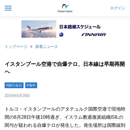
ログイン
トップページ
新着ニュース
イスタンブール空港で自爆テロ、日本線は早期再開
へ
#旅行会社
#海外
2016年6月29日
トルコ・イスタンブールのアタテュルク国際空港で現地時
間の6月28日午後10時過ぎ、イスラム教過激派組織ISILの
関与が疑われる自爆テロが発生した。発生場所は国際線到