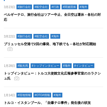
3月23日
#旅行会社
#航空会社
#行政
#関連団体
#海外
ベルギーテロ、旅行会社はツアー中止、全日空は運休－各社の対
応
3月22日
#旅行会社
#航空会社
#海外
ブリュッセル空港で2回の爆発、地下鉄でも－各社が対応開始
1月28日
#観光局
#トップインタビュー
#海外
#インタビュー
トップインタビュー：トルコ大使館文化広報参事官室のカラクシ
ュ氏
1月14日
#現地情報
#OTOA情報
#海外
トルコ・イスタンブール、「自爆テロ事件」発生後の状況