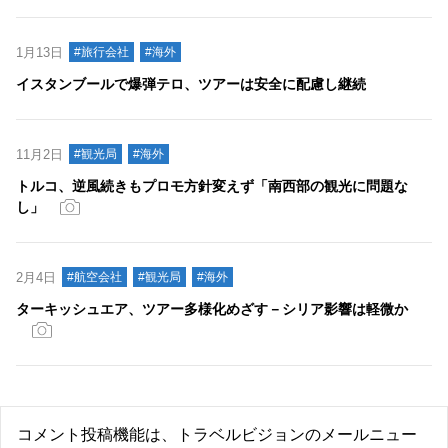
1月13日
#旅行会社
#海外
イスタンブールで爆弾テロ、ツアーは安全に配慮し継続
11月2日
#観光局
#海外
トルコ、逆風続きもプロモ方針変えず「南西部の観光に問題な
し」
2月4日
#航空会社
#観光局
#海外
ターキッシュエア、ツアー多様化めざす－シリア影響は軽微か
コメント投稿機能は、トラベルビジョンのメールニュー