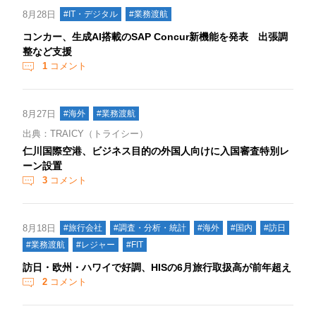
8月28日
#IT・デジタル
#業務渡航
コンカー、生成AI搭載のSAP Concur新機能を発表 出張調
整など支援
1
コメント
8月27日
#海外
#業務渡航
出典：TRAICY（トライシー）
仁川国際空港、ビジネス目的の外国人向けに入国審査特別レ
ーン設置
3
コメント
8月18日
#旅行会社
#調査・分析・統計
#海外
#国内
#訪日
#業務渡航
#レジャー
#FIT
訪日・欧州・ハワイで好調、HISの6月旅行取扱高が前年超え
2
コメント