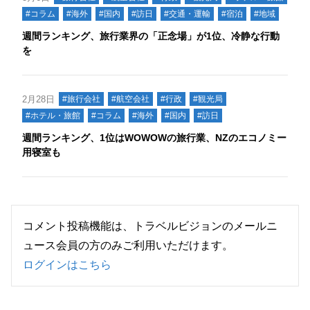
#コラム
#海外
#国内
#訪日
#交通・運輸
#宿泊
#地域
週間ランキング、旅行業界の「正念場」が1位、冷静な行動
を
2月28日
#旅行会社
#航空会社
#行政
#観光局
#ホテル・旅館
#コラム
#海外
#国内
#訪日
週間ランキング、1位はWOWOWの旅行業、NZのエコノミー
用寝室も
コメント投稿機能は、トラベルビジョンのメールニ
ュース会員の方のみご利用いただけます。
ログインはこちら