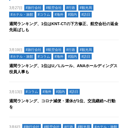
3月27日
#旅行会社
#航空会社
#行政
#観光局
#ホテル・旅館
#コラム
#海外
#国内
#訪日
週間ランキング、1位はKNT-CTの下方修正、航空会社の返金
先延ばしも
3月19日
#旅行会社
#航空会社
#行政
#観光局
#ホテル・旅館
#コラム
#海外
#国内
#訪日
週間ランキング、1位はU／Lルール、ANAホールディングス
役員人事も
3月13日
#コラム
#海外
#国内
#訪日
週間ランキング、コロナ減便・運休が1位、交流継続へ行動
を
3月6日
#旅行会社
#航空会社
#行政
#観光局
#ホテル・旅館