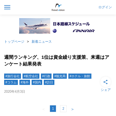
ログイン
トップページ
新着ニュース
週間ランキング、1位は資金繰り支援策、来週はア
ンケート結果発表
#旅行会社
#航空会社
#行政
#観光局
#ホテル・旅館
#コラム
#海外
#国内
#訪日
シェア
2020年4月3日
1
2
＜
＞