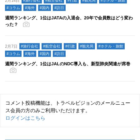
2月14日
#旅行会社
#航空会社
#行政
#観光局
#ホテル・旅館
#コラム
#海外
#国内
#訪日
週間ランキング、1位はJATAの入退会、20年で会員数はどう変わ
った？
2月7日
#旅行会社
#航空会社
#行政
#観光局
#ホテル・旅館
#コラム
#海外
#国内
#訪日
週間ランキング、1位はJALのNDC導入も、新型肺炎関連が席巻
コメント投稿機能は、トラベルビジョンのメールニュー
ス会員の方のみご利用いただけます。
ログインはこちら