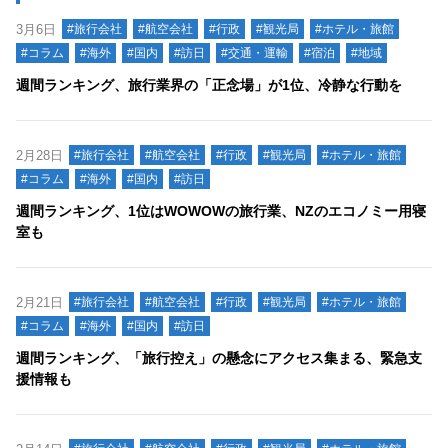
3月6日
#旅行会社
#航空会社
#行政
#観光局
#ホテル・旅館
#コラム
#海外
#国内
#訪日
#交通・運輸
#宿泊
#地域
週間ランキング、旅行業界の「正念場」が1位、冷静な行動を
2月28日
#旅行会社
#航空会社
#行政
#観光局
#ホテル・旅館
#コラム
#海外
#国内
#訪日
週間ランキング、1位はWOWOWの旅行業、NZのエコノミー用寝
室も
2月21日
#旅行会社
#航空会社
#行政
#観光局
#ホテル・旅館
#コラム
#海外
#国内
#訪日
週間ランキング、「旅行控え」の懸念にアクセス集まる、緊急支
援情報も