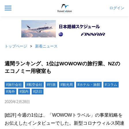
ログイン
トップページ
新着ニュース
週間ランキング、1位はWOWOWの旅行業、NZの
エコノミー用寝室も
#旅行会社
#航空会社
#行政
#観光局
#ホテル・旅館
#コラム
#海外
#国内
#訪日
2020年2月28日
[総評] 今週の1位は、「WOWOWトラベル」の事業戦略を
お伝えしたインタビューでした。新型コロナウィルス関連