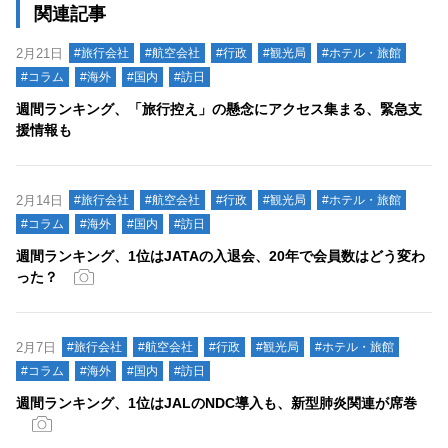
関連記事
2月21日
#旅行会社
#航空会社
#行政
#観光局
#ホテル・旅館
#コラム
#海外
#国内
#訪日
週間ランキング、「旅行控え」の懸念にアクセス集まる、緊急支
援情報も
2月14日
#旅行会社
#航空会社
#行政
#観光局
#ホテル・旅館
#コラム
#海外
#国内
#訪日
週間ランキング、1位はJATAの入退会、20年で会員数はどう変わ
った？
2月7日
#旅行会社
#航空会社
#行政
#観光局
#ホテル・旅館
#コラム
#海外
#国内
#訪日
週間ランキング、1位はJALのNDC導入も、新型肺炎関連が席巻