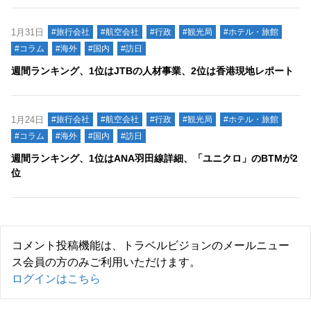
1月31日
#旅行会社
#航空会社
#行政
#観光局
#ホテル・旅館
#コラム
#海外
#国内
#訪日
週間ランキング、1位はJTBの人材事業、2位は香港現地レポート
1月24日
#旅行会社
#航空会社
#行政
#観光局
#ホテル・旅館
#コラム
#海外
#国内
#訪日
週間ランキング、1位はANA羽田線詳細、「ユニクロ」のBTMが2
位
コメント投稿機能は、トラベルビジョンのメールニュー
ス会員の方のみご利用いただけます。
ログインはこちら