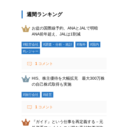
週間ランキング
お盆の国際線予約、ANAとJALで明暗
ANA前年超え、JALは1割減
#航空会社
#調査・分析・統計
#海外
#国内
#レジャー
1
コメント
HIS、株主優待を大幅拡充 最大300万株
の自己株式取得も実施
#旅行会社
#経営
1
コメント
『ガイド』という仕事を再定義する－元