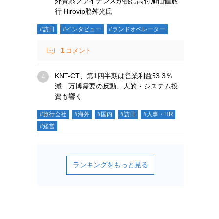
外資系ファイナンスが挑む高付加価値旅
行 Hirovip脇舛光氏
#訪日
#インタビュー
#ランドオペレーター
1
コメント
KNT-CT、第1四半期は営業利益53.3％
減 万博需要の反動、人的・システム投
資も響く
#旅行会社
#海外
#国内
#訪日
#人事・HR
#経営