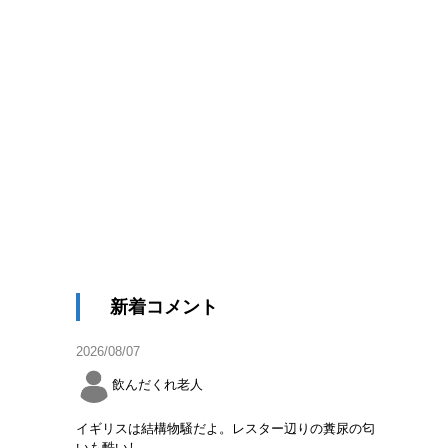
新着コメント
2026/08/07
飲んだくれ老人
イギリスは結構物騒だよ。レスター辺りの糞尿の匂
いも酷いし。