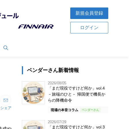
新規会員登録
ログイン
ベンダーさん新着情報
2026/08/05
「まだ現役ですけど何か」vol.4
－旅端のひと－ 帰国便で機長か
らの降機命令
シェア
現場の本音コラム
2026/07/29
「まだ現役ですけど何か」vol.3
造成や