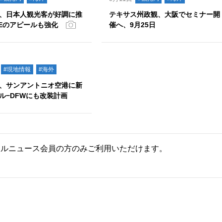
、日本人観光客が好調に推
テキサス州政観、大阪でセミナー開
CEのアピールも強化
催へ、9月25日
#現地情報
#海外
、サンアントニオ空港に新
ル−DFWにも改装計画
ールニュース会員の方のみご利用いただけます。