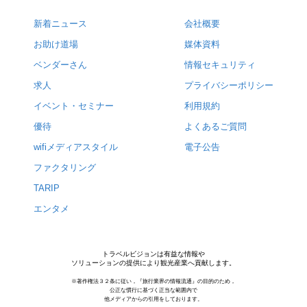
新着ニュース
会社概要
お助け道場
媒体資料
ベンダーさん
情報セキュリティ
求人
プライバシーポリシー
イベント・セミナー
利用規約
優待
よくあるご質問
wifiメディアスタイル
電子公告
ファクタリング
TARIP
エンタメ
トラベルビジョンは有益な情報や
ソリューションの提供により観光産業へ貢献します。
※著作権法３２条に従い，『旅行業界の情報流通』の目的のため，
公正な慣行に基づく正当な範囲内で
他メディアからの引用をしております。