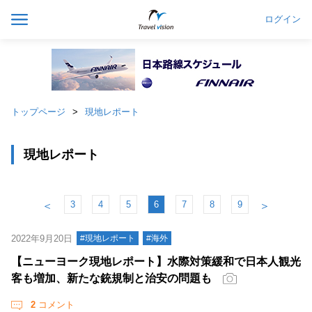
ログイン
トップページ
現地レポート
現地レポート
3
4
5
6
7
8
9
＜
＞
2022年9月20日
#現地レポート
#海外
【ニューヨーク現地レポート】水際対策緩和で日本人観光
客も増加、新たな銃規制と治安の問題も
2
コメント