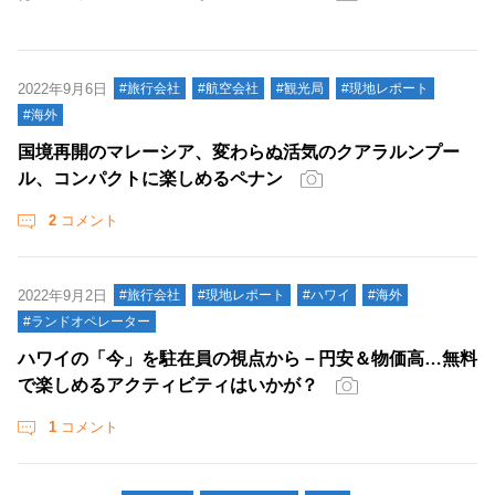
2022年9月6日
#旅行会社
#航空会社
#観光局
#現地レポート
#海外
国境再開のマレーシア、変わらぬ活気のクアラルンプー
ル、コンパクトに楽しめるペナン
2
コメント
2022年9月2日
#旅行会社
#現地レポート
#ハワイ
#海外
#ランドオペレーター
ハワイの「今」を駐在員の視点から－円安＆物価高…無料
で楽しめるアクティビティはいかが？
1
コメント