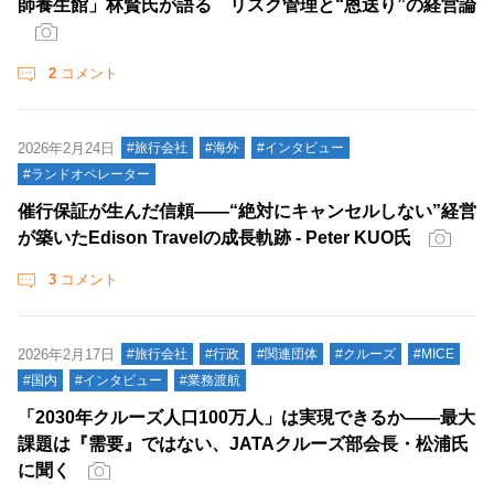
師養生館」林賢氏が語る リスク管理と“恩送り”の経営論
2
コメント
2026年2月24日
#旅行会社
#海外
#インタビュー
#ランドオペレーター
催行保証が生んだ信頼――“絶対にキャンセルしない”経営
が築いたEdison Travelの成長軌跡 - Peter KUO氏
3
コメント
2026年2月17日
#旅行会社
#行政
#関連団体
#クルーズ
#MICE
#国内
#インタビュー
#業務渡航
「2030年クルーズ人口100万人」は実現できるか――最大
課題は『需要』ではない、JATAクルーズ部会長・松浦氏
に聞く