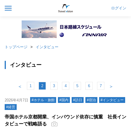
ログイン
トップページ
インタビュー
インタビュー
1
2
3
4
5
6
7
＜
＞
2026年4月7日
#ホテル・旅館
#国内
#訪日
#宿泊
#インタビュー
#経営
帝国ホテル京都開業、インバウンド依存に慎重 社長イン
タビューで戦略語る