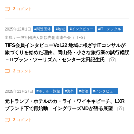
2
コメント
2025年12月1日
#関連団体
#地域
#インタビュー
#IT・デジタル
出典：一般社団法人新観光創造連合会（TIFS）
TIFS会員インタビューVol.22 地域に根ざすITコンサルが
旅づくりを始めた理由、岡山発・小さな旅行業の試行錯誤
－ITプラン・ツーリズム・センター太田記生氏
2
コメント
2025年11月27日
#ホテル・旅館
#海外
#宿泊
#インタビュー
元トランプ・ホテルのカ・ライ・ワイキキビーチ、LXR
ブランド下で再始動 イングワーズMDが語る展望
2
コメント