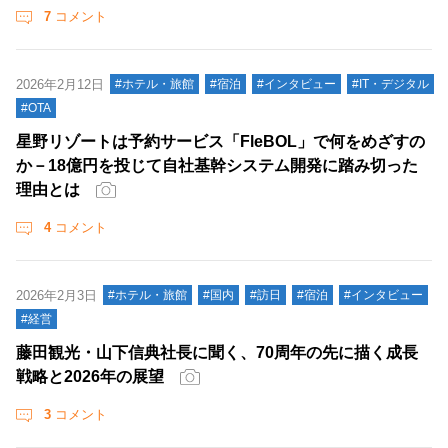
7
コメント
2026年2月12日
#ホテル・旅館
#宿泊
#インタビュー
#IT・デジタル
#OTA
星野リゾートは予約サービス「FleBOL」で何をめざすの
か－18億円を投じて自社基幹システム開発に踏み切った
理由とは
4
コメント
2026年2月3日
#ホテル・旅館
#国内
#訪日
#宿泊
#インタビュー
#経営
藤田観光・山下信典社長に聞く、70周年の先に描く成長
戦略と2026年の展望
3
コメント