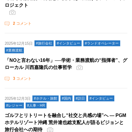
ロジェクト
2
コメント
2025年12月15日
#旅行会社
#インタビュー
#ランドオペレーター
#業務渡航
「NOと言わない16年」──学術・業務渡航の“指揮者”、グ
ローカル 川西嘉隆氏の仕事哲学
3
コメント
2025年12月3日
#ホテル・旅館
#国内
#訪日
#インタビュー
#レジャー
#人事・HR
ゴルフとリトリートを融合し“社交と共感の場”へ ― PGM
ホテルリゾート沖縄 荒井達也総支配人が語るビジョンと
旅行会社への期待