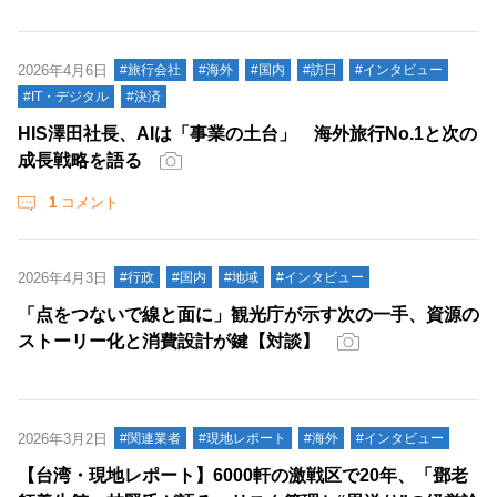
2026年4月6日
#旅行会社
#海外
#国内
#訪日
#インタビュー
#IT・デジタル
#決済
HIS澤田社長、AIは「事業の土台」 海外旅行No.1と次の
成長戦略を語る
1
コメント
2026年4月3日
#行政
#国内
#地域
#インタビュー
「点をつないで線と面に」観光庁が示す次の一手、資源の
ストーリー化と消費設計が鍵【対談】
2026年3月2日
#関連業者
#現地レポート
#海外
#インタビュー
【台湾・現地レポート】6000軒の激戦区で20年、「鄧老