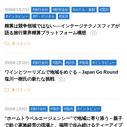
2026年1月27日
#旅行会社
#航空会社
#ホテル・旅館
#国内
#インタビュー
#IT・デジタル
#決済
精算は競争領域ではない──インテージテクノスフィアが
語る旅行業界精算プラットフォーム構想
3
コメント
2026年1月15日
#旅行会社
#国内
#訪日
#地域
#インタビュー
ワインとツーリズムで地域をめぐる－Japan Go Round
塩川一樹氏の新たな挑戦
6
コメント
2026年1月8日
#旅行会社
#海外
#国内
#インタビュー
“ホームトラベルエージェンシー”で地域に寄り添う－親子
で紡ぐ家族経営の現場と、福岡で歩み続けるティーアイプ