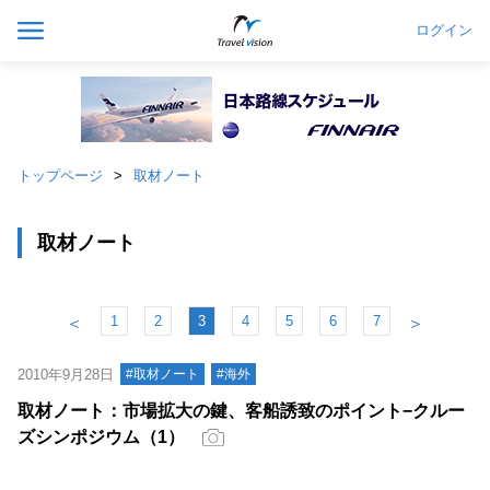
ログイン
トップページ
取材ノート
取材ノート
1
2
3
4
5
6
7
＜
＞
2010年9月28日
#取材ノート
#海外
取材ノート：市場拡大の鍵、客船誘致のポイント−クルー
ズシンポジウム（1）