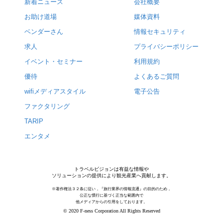
新着ニュース
会社概要
お助け道場
媒体資料
ベンダーさん
情報セキュリティ
求人
プライバシーポリシー
イベント・セミナー
利用規約
優待
よくあるご質問
wifiメディアスタイル
電子公告
ファクタリング
TARIP
エンタメ
トラベルビジョンは有益な情報や
ソリューションの提供により観光産業へ貢献します。
※著作権法３２条に従い，『旅行業界の情報流通』の目的のため，
公正な慣行に基づく正当な範囲内で
他メディアからの引用をしております。
© 2020 F-ness Corporation All Rights Reserved