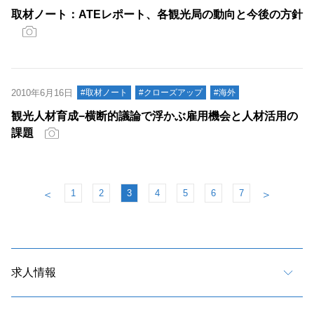
取材ノート：ATEレポート、各観光局の動向と今後の方針
2010年6月16日
#取材ノート
#クローズアップ
#海外
観光人材育成−横断的議論で浮かぶ雇用機会と人材活用の
課題
1
2
3
4
5
6
7
＜
＞
求人情報