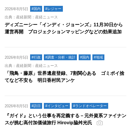
2026年8月5日
#国内
#レジャー
出典：産経新聞：産経ニュース
ディズニーシー「インディ・ジョーンズ」11月30日から
運営再開 プロジェクションマッピングなどの効果追加
2026年8月5日
#行政
#調査・分析・統計
#国内
#地域
出典：産経新聞：産経ニュース
「飛鳥・藤原」世界遺産登録、7割関心ある ゴミポイ捨
てなど不安も 明日香村民アンケ
2026年8月5日
#訪日
#インタビュー
#ランドオペレーター
『ガイド』という仕事を再定義する－元外資系ファイナン
スが挑む高付加価値旅行 Hirovip脇舛光氏