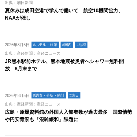
出典：朝日新聞
夏休みは成田空港で学んで働いて 航空10機関協力、
NAAが催し
2026年8月5日
#ホテル・旅館
#国内
#地域
出典：産経新聞：産経ニュース
JR熊本駅前ホテル、熊本地震被災者へシャワー無料開
放 8月末まで
2026年8月5日
#調査・分析・統計
#訪日
出典：産経新聞：産経ニュース
広島・原爆資料館の外国人入館者数が過去最多 国際情勢
や円安背景も「混雑緩和」課題に