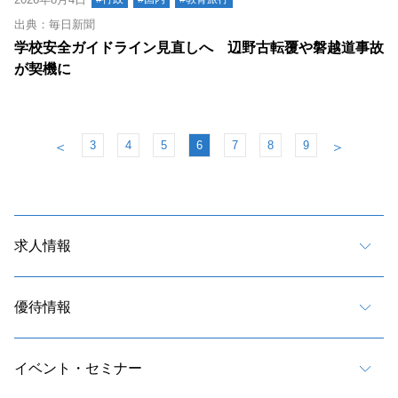
出典：毎日新聞
学校安全ガイドライン見直しへ 辺野古転覆や磐越道事故
が契機に
3
4
5
6
7
8
9
＜
＞
求人情報
優待情報
イベント・セミナー