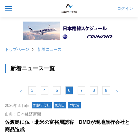
ログイン
トップページ
新着ニュース
新着ニュース一覧
3
4
5
6
7
8
9
＜
＞
2026年8月5日
#旅行会社
#訪日
#地域
出典：日本経済新聞
佐渡島に仏・北米の富裕層誘客 DMOが現地旅行会社と
商品造成