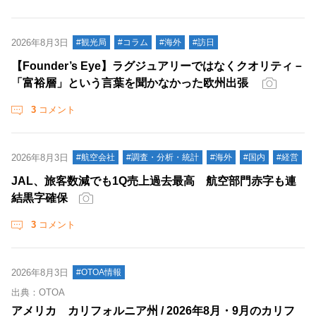
2026年8月3日
#観光局
#コラム
#海外
#訪日
【Founder’s Eye】ラグジュアリーではなくクオリティ－
「富裕層」という言葉を聞かなかった欧州出張
3
コメント
2026年8月3日
#航空会社
#調査・分析・統計
#海外
#国内
#経営
JAL、旅客数減でも1Q売上過去最高 航空部門赤字も連
結黒字確保
3
コメント
2026年8月3日
#OTOA情報
出典：OTOA
アメリカ カリフォルニア州 / 2026年8月・9月のカリフ