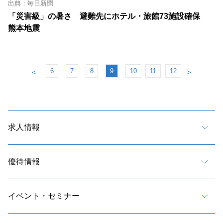
出典：毎日新聞
「災害級」の暑さ 避難先にホテル・旅館73施設確保
熊本地震
6
7
8
9
10
11
12
＜
＞
求人情報
優待情報
イベント・セミナー