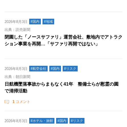
2026年8月3日
#国内
#地域
出典：読売新聞
閉園した「ノースサファリ」運営会社、敷地内でアトラク
ション事業を再開…「サファリ再開ではない」
2026年8月3日
#航空会社
#国内
#リスク
出典：朝日新聞
日航機墜落事故からまもなく41年 整備士らが慰霊の園
で清掃活動
1
コメント
2026年8月3日
#ホテル・旅館
#国内
#リスク