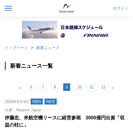
ログイン
トップページ
新着ニュース
新着ニュース一覧
6
7
8
9
10
11
12
＜
＞
2026年8月3日
#国内
#経営
出典：Reuters Japan
伊藤忠、米航空機リースに経営参画 3000億円出資「収
益の柱に」