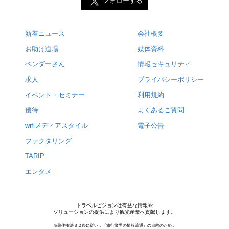
フォローする
新着ニュース
会社概要
お助け道場
媒体資料
ベンダーさん
情報セキュリティ
求人
プライバシーポリシー
イベント・セミナー
利用規約
優待
よくあるご質問
wifiメディアスタイル
電子公告
ファクタリング
TARIP
エンタメ
トラベルビジョンは有益な情報や
ソリューションの提供により観光産業へ貢献します。
※著作権法３２条に従い，『旅行業界の情報流通』の目的のため，