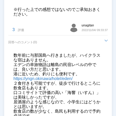
※行った上での感想ではないのでご承知おきく
ださい。
unagitan
3
評価
2022/11/04/ 09:33:37
回答へのコメント(0)
数年前に与那国島へ行きましたが、ハイクラス
な宿はありません。
エデンの幸旅物語は離島の民宿レベルの中で
は、良い方だと思います。
港に近いため、釣りにも便利です。
https://yngn.okinawa/hotel/eden/
２食付きも可能ですが、徒歩で行けるところに
飲食店もあります。
口コミサイトで評価の高い「海響（いすん）」
は美味しかったですが、
居酒屋のような感じなので、小学生にはどうか
とは思いますが。
飲食店の数が少なく、島民も利用するので予約
必須です。