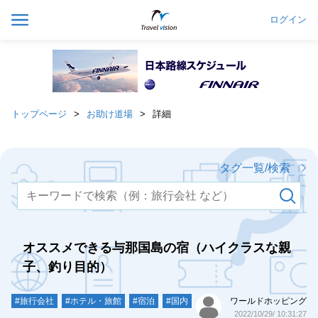
ログイン
トップページ
お助け道場
詳細
タグ一覧/検索
オススメできる与那国島の宿（ハイクラスな親
子、釣り目的）
#旅行会社
#ホテル・旅館
#宿泊
#国内
ワールドホッピング
2022/10/29/ 10:31:27