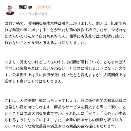
岡田 健
エアプラス株式会社
コロナ禍で、感性的な要求水準は引き上がりました。例えば、以前であ
れば商談の際に握手することが当たり前の挨拶手段でしたが、今それを
ためらいませんか？自分ももちろん、相手にも失礼ではと咄嗟に感じ、
行わないことが良識と考えるようになりました。
つまり、見えないけどこの世の中には細菌が溢れていて、ともすれば人
間同士に影響を及ぼし合いかねない、と自然に感じるようになったので
す。公衆衛生上は良い習慣が身に付いたとも言えますが、人間関係上は
必ずしも良いことではありません。
これは、人の消費行動にも言えるでしょう。特に衛生面での知覚品質に
は厳しい目が向けられます。商品やサービスを購入する際に「安い」と
いうことは勿論大切な要素ですが、それ以上に「安全」「安心」が求め
られるようになっています。また、企業の日頃からの善良な取り組み
が、そのような知覚品質を満足させる商品の後ろ楯にもなります。