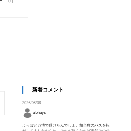
ー
新着コメント
2026/08/08
alohays
よっぽど万博で儲けたんでしょ。相当数のバスを転
がしてましたからね。それが無くなれば当然その分