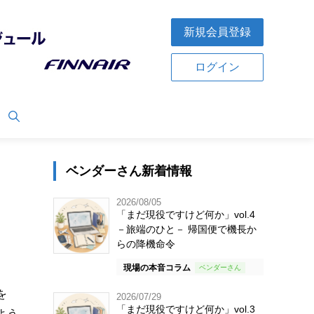
新規会員登録
ログイン
ベンダーさん新着情報
2026/08/05
「まだ現役ですけど何か」vol.4
－旅端のひと－ 帰国便で機長か
らの降機命令
現場の本音コラム
を
2026/07/29
「まだ現役ですけど何か」vol.3
よう