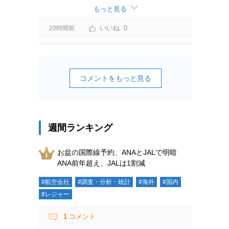
ーチャージ＝利益」と判断されますよ。
もっと見る
0
20時間前
コメントをもっと見る
週間ランキング
お盆の国際線予約、ANAとJALで明暗
ANA前年超え、JALは1割減
#航空会社
#調査・分析・統計
#海外
#国内
#レジャー
1
コメント