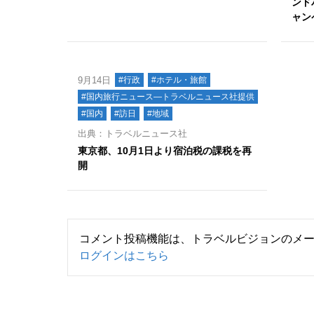
ンド
ャン
9月14日
#行政
#ホテル・旅館
#国内旅行ニュース―トラベルニュース社提供
#国内
#訪日
#地域
出典：トラベルニュース社
東京都、10月1日より宿泊税の課税を再
開
コメント投稿機能は、トラベルビジョンのメ
ログインはこちら