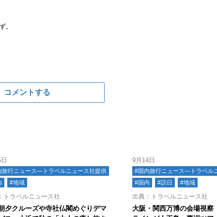
ず。
コメントする
5日
9月14日
内旅行ニュース―トラベルニュース社提供
#国内旅行ニュース―トラベル
内
#地域
#国内
#訪日
#地域
：トラベルニュース社
出典：トラベルニュース社
朝夕クルーズや寺社仏閣めぐりデマ
大阪・関西万博の会場視察