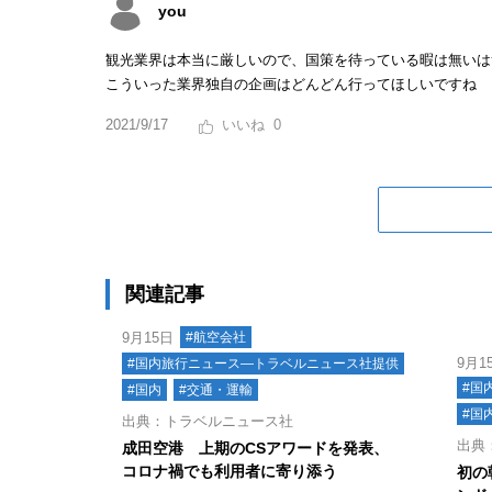
you
観光業界は本当に厳しいので、国策を待っている暇は無いは
こういった業界独自の企画はどんどん行ってほしいですね
2021/9/17
0
関連記事
9月15日
#航空会社
9月1
#国内旅行ニュース―トラベルニュース社提供
#国
#国内
#交通・運輸
#国
出典：トラベルニュース社
出典
成田空港 上期のCSアワードを発表、
コロナ禍でも利用者に寄り添う
初の