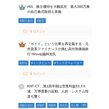
HIS、株主優待を大幅拡充 最大300万株
の自己株式取得も実施
#旅行会社
#経営
1
コメント
『ガイド』という仕事を再定義する－元
外資系ファイナンスが挑む高付加価値旅
行 Hirovip脇舛光氏
#訪日
#インタビュー
#ランドオペレーター
1
コメント
KNT-CT、第1四半期は営業利益53.3％
減 万博需要の反動、人的・システム投
資も響く
#旅行会社
#海外
#国内
#訪日
#人事・HR