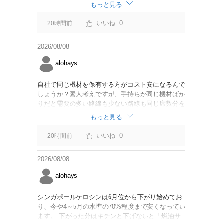
なければいいですが。
もっと見る
0
20時間前
2026/08/08
alohays
自社で同じ機材を保有する方がコスト安になるんで
しょうか？素人考えですが、手持ちが同じ機材ばか
りだと需要の多い路線も少ない路線も同じ席数分を
供給することになるので、需要が多い路線には大型
もっと見る
機材を当て、少ない路線には小型機材を当てるな
ど、席数を調整するにはリース契約の方が対応しや
0
20時間前
すいと思いました。
2026/08/08
alohays
シンガポールケロシンは6月位から下がり始めてお
り、今や4～5月の水準の70%程度まで安くなってい
ます。 下がった分はキチンと下げないと「燃油サ