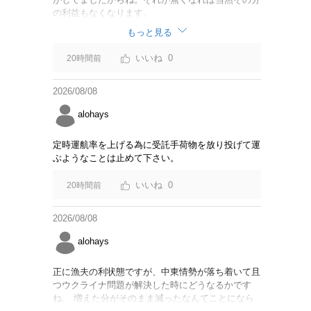
の利益もなくなります。
もっと見る
0
20時間前
2026/08/08
alohays
定時運航率を上げる為に受託手荷物を放り投げて運
ぶようなことは止めて下さい。
0
20時間前
2026/08/08
alohays
正に漁夫の利状態ですが、中東情勢が落ち着いて且
つウクライナ問題が解決した時にどうなるかです
ね。 増えた分がそのまま減ったなんてことになら