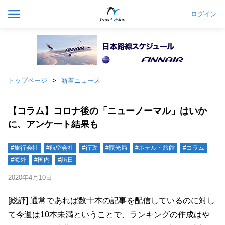
ログイン
トップページ
新着ニュース
【コラム】コロナ後の「ニューノーマル」はいか
に、アンケート結果も
#旅行会社
#航空会社
#行政
#観光局
#ホテル・旅館
#コラム
#海外
#国内
#訪日
2020年4月10日
[総評] 通常であれば数十本の記事を配信しているのに対し
て今週は10本未満ということで、ランキングの作成はや