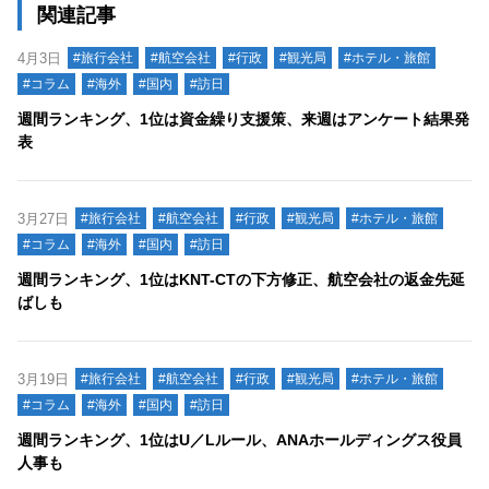
関連記事
4月3日
#旅行会社
#航空会社
#行政
#観光局
#ホテル・旅館
#コラム
#海外
#国内
#訪日
週間ランキング、1位は資金繰り支援策、来週はアンケート結果発
表
3月27日
#旅行会社
#航空会社
#行政
#観光局
#ホテル・旅館
#コラム
#海外
#国内
#訪日
週間ランキング、1位はKNT-CTの下方修正、航空会社の返金先延
ばしも
3月19日
#旅行会社
#航空会社
#行政
#観光局
#ホテル・旅館
#コラム
#海外
#国内
#訪日
週間ランキング、1位はU／Lルール、ANAホールディングス役員
人事も