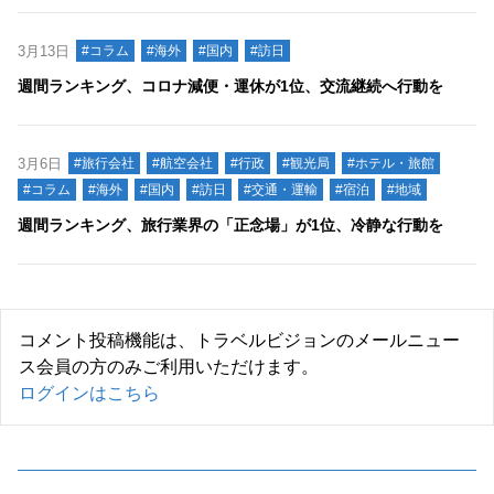
3月13日
#コラム
#海外
#国内
#訪日
週間ランキング、コロナ減便・運休が1位、交流継続へ行動を
3月6日
#旅行会社
#航空会社
#行政
#観光局
#ホテル・旅館
#コラム
#海外
#国内
#訪日
#交通・運輸
#宿泊
#地域
週間ランキング、旅行業界の「正念場」が1位、冷静な行動を
コメント投稿機能は、トラベルビジョンのメールニュー
ス会員の方のみご利用いただけます。
ログインはこちら