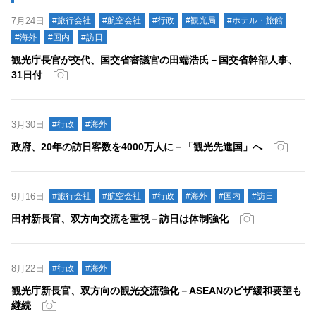
7月24日
#旅行会社
#航空会社
#行政
#観光局
#ホテル・旅館
#海外
#国内
#訪日
観光庁長官が交代、国交省審議官の田端浩氏－国交省幹部人事、
31日付
3月30日
#行政
#海外
政府、20年の訪日客数を4000万人に－「観光先進国」へ
9月16日
#旅行会社
#航空会社
#行政
#海外
#国内
#訪日
田村新長官、双方向交流を重視－訪日は体制強化
8月22日
#行政
#海外
観光庁新長官、双方向の観光交流強化－ASEANのビザ緩和要望も
継続