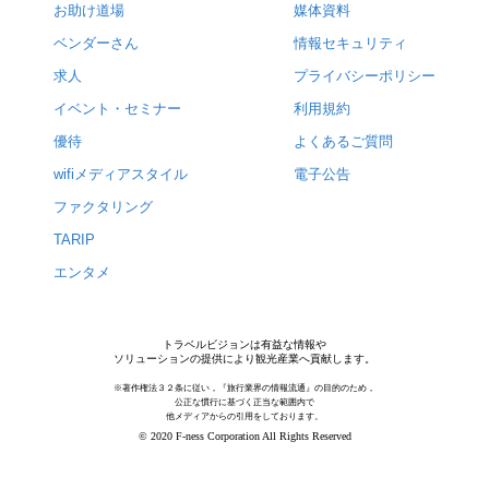
お助け道場
媒体資料
ベンダーさん
情報セキュリティ
求人
プライバシーポリシー
イベント・セミナー
利用規約
優待
よくあるご質問
wifiメディアスタイル
電子公告
ファクタリング
TARIP
エンタメ
トラベルビジョンは有益な情報や
ソリューションの提供により観光産業へ貢献します。
※著作権法３２条に従い，『旅行業界の情報流通』の目的のため，
公正な慣行に基づく正当な範囲内で
他メディアからの引用をしております。
© 2020 F-ness Corporation All Rights Reserved