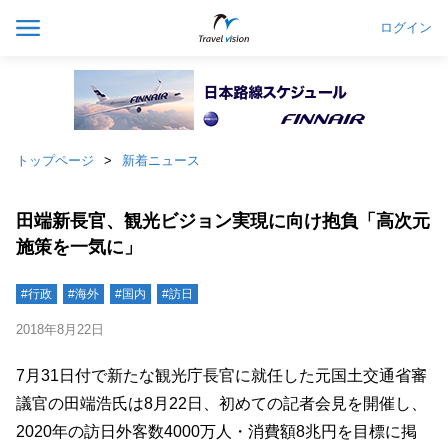
ログイン
トップページ
新着ニュース
田端新長官、観光ビジョン実現に向け抱負「高次元
施策を一気に」
#行政
#海外
#国内
#訪日
2018年8月22日
7月31日付で新たな観光庁長官に就任した元国土交通省審
議官の田端浩氏は8月22日、初めての記者会見を開催し、
2020年の訪日外客数4000万人・消費額8兆円を目標に掲