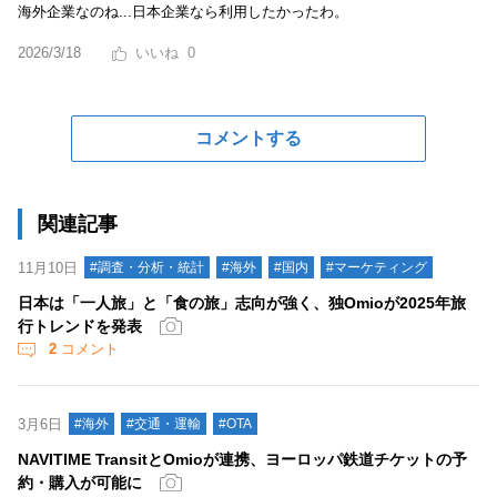
海外企業なのね...日本企業なら利用したかったわ。
2026/3/18
0
コメントする
関連記事
11月10日
#調査・分析・統計
#海外
#国内
#マーケティング
日本は「一人旅」と「食の旅」志向が強く、独Omioが2025年旅
行トレンドを発表
2
コメント
3月6日
#海外
#交通・運輸
#OTA
NAVITIME TransitとOmioが連携、ヨーロッパ鉄道チケットの予
約・購入が可能に