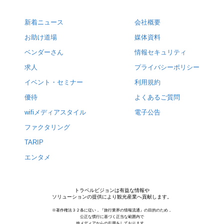
新着ニュース
会社概要
お助け道場
媒体資料
ベンダーさん
情報セキュリティ
求人
プライバシーポリシー
イベント・セミナー
利用規約
優待
よくあるご質問
wifiメディアスタイル
電子公告
ファクタリング
TARIP
エンタメ
トラベルビジョンは有益な情報や
ソリューションの提供により観光産業へ貢献します。
※著作権法３２条に従い，『旅行業界の情報流通』の目的のため，
公正な慣行に基づく正当な範囲内で
他メディアからの引用をしております。