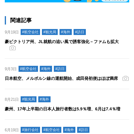
関連記事
9月19日
#航空会社
#観光局
#海外
#訪日
豪ビクトリア州、JL就航の追い風で誘客強化－ファムも拡大
9月3日
#航空会社
#海外
#訪日
日本航空、メルボルン線の運航開始、成田発初便はほぼ満席
8月21日
#観光局
#海外
豪州、17年上半期の日本人旅行者数は5.9％増、6月は7.4％増
6月19日
#旅行会社
#航空会社
#海外
#訪日