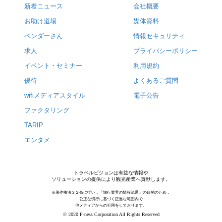
新着ニュース
会社概要
お助け道場
媒体資料
ベンダーさん
情報セキュリティ
求人
プライバシーポリシー
イベント・セミナー
利用規約
優待
よくあるご質問
wifiメディアスタイル
電子公告
ファクタリング
TARIP
エンタメ
トラベルビジョンは有益な情報や
ソリューションの提供により観光産業へ貢献します。
※著作権法３２条に従い，『旅行業界の情報流通』の目的のため，
公正な慣行に基づく正当な範囲内で
他メディアからの引用をしております。
© 2020 F-ness Corporation All Rights Reserved