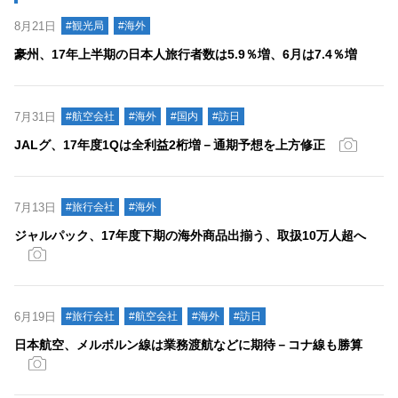
8月21日
#観光局
#海外
豪州、17年上半期の日本人旅行者数は5.9％増、6月は7.4％増
7月31日
#航空会社
#海外
#国内
#訪日
JALグ、17年度1Qは全利益2桁増－通期予想を上方修正
7月13日
#旅行会社
#海外
ジャルパック、17年度下期の海外商品出揃う、取扱10万人超へ
6月19日
#旅行会社
#航空会社
#海外
#訪日
日本航空、メルボルン線は業務渡航などに期待－コナ線も勝算