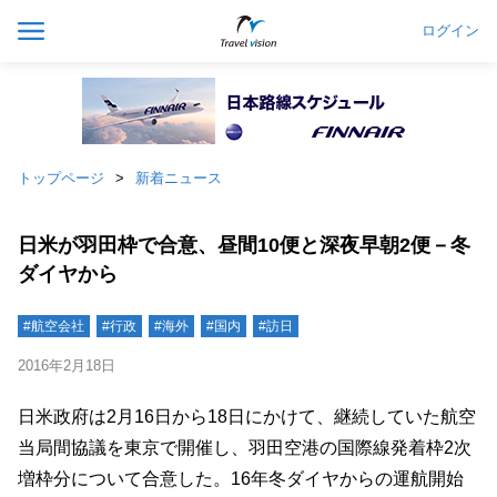
ログイン
トップページ
新着ニュース
日米が羽田枠で合意、昼間10便と深夜早朝2便－冬
ダイヤから
#航空会社
#行政
#海外
#国内
#訪日
2016年2月18日
日米政府は2月16日から18日にかけて、継続していた航空
当局間協議を東京で開催し、羽田空港の国際線発着枠2次
増枠分について合意した。16年冬ダイヤからの運航開始