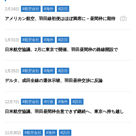
2月14日
#航空会社
#海外
#訪日
アメリカン航空、羽田線初便はほぼ満席に－昼間枠に期待
1月31日
#航空会社
#海外
#訪日
日米航空協議、2月に東京で開催、羽田昼間枠の路線開設で
1月25日
#航空会社
#海外
#訪日
デルタ、成田全線の運休示唆、羽田昼枠交渉に反論
12月7日
#航空会社
#行政
#海外
#訪日
日米航空協議、羽田昼間枠合意できず継続へ、東京へ持ち越し
11月30日
#航空会社
#海外
#訪日