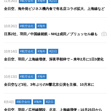
11月26日
#航空会社
#海外
#訪日
全日空、海外発ビジネス機内食で有名店コラボ拡大、上海線など
10月26日
#航空会社
#海外
日系2社、羽田／中国線就航－NHは成田／ブリュッセル線も
10月14日
#航空会社
#海外
#訪日
全日空、羽田／上海線増便、深夜早朝枠で－来年2月に1日3便化
10月13日
#航空会社
#海外
全日空など3社、3年ぶりのN響北京公演を主催、10月末に
8月4日
#航空会社
#海外
#訪日
全日空、羽田／広州線開設、北京、上海線増便－10月25日から