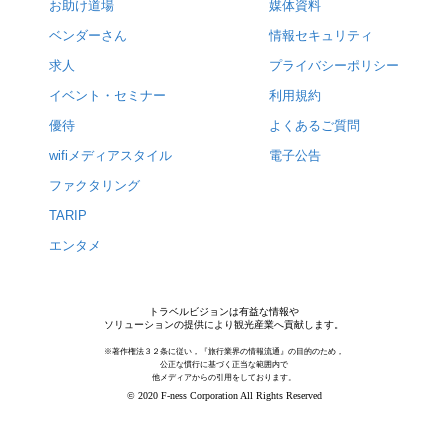
お助け道場
媒体資料
ベンダーさん
情報セキュリティ
求人
プライバシーポリシー
イベント・セミナー
利用規約
優待
よくあるご質問
wifiメディアスタイル
電子公告
ファクタリング
TARIP
エンタメ
トラベルビジョンは有益な情報や
ソリューションの提供により観光産業へ貢献します。
※著作権法３２条に従い，『旅行業界の情報流通』の目的のため，
公正な慣行に基づく正当な範囲内で
他メディアからの引用をしております。
© 2020 F-ness Corporation All Rights Reserved