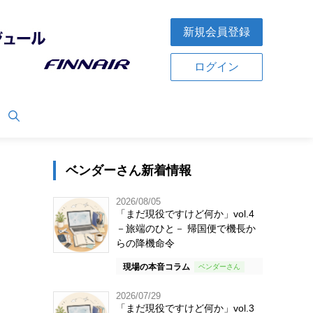
新規会員登録
ログイン
ベンダーさん新着情報
2026/08/05
「まだ現役ですけど何か」vol.4
－旅端のひと－ 帰国便で機長か
らの降機命令
現場の本音コラム
2026/07/29
「まだ現役ですけど何か」vol.3