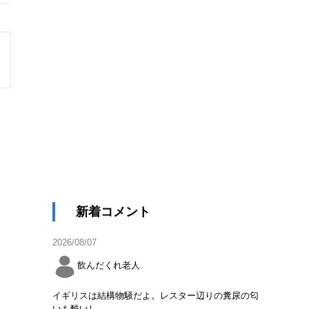
新着コメント
2026/08/07
飲んだくれ老人
イギリスは結構物騒だよ。レスター辺りの糞尿の匂
いも酷いし。