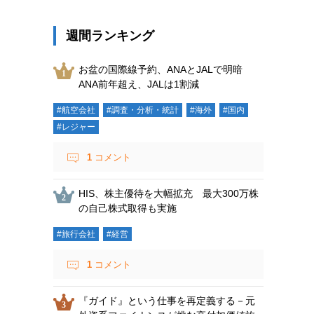
週間ランキング
お盆の国際線予約、ANAとJALで明暗
ANA前年超え、JALは1割減
#航空会社
#調査・分析・統計
#海外
#国内
#レジャー
1
コメント
HIS、株主優待を大幅拡充 最大300万株
の自己株式取得も実施
#旅行会社
#経営
1
コメント
『ガイド』という仕事を再定義する－元