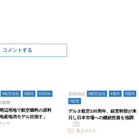
コメントする
#航空会社
#国内
#SDGs
10月21日
#航空会社
#海外
#国内
#経営
日新聞
周辺用地で航空燃料の原料
デルタ航空100周年、経営幹部が来
地産地消モデル目指す」
日し日本市場への継続投資を強調
メント
1
コメント