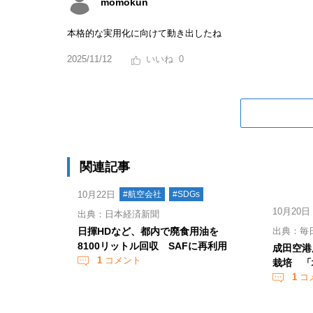
momokun
本格的な実用化に向けて動き出したね
2025/11/12
0
関連記事
10月22日
#航空会社
#SDGs
10月20日
出典：日本経済新聞
日揮HDなど、都内で廃食用油を
出典：毎
8100リットル回収 SAFに再利用
成田空港
1
コメント
栽培 「
1
コ