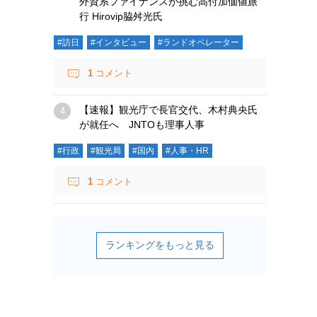
外資系ファイナンスが挑む高付加価値旅
行 Hirovip脇舛光氏
#訪日
#インタビュー
#ランドオペレーター
1
コメント
【速報】観光庁で長官交代、木村典央氏
が就任へ JNTOも理事人事
#行政
#観光局
#国内
#人事・HR
1
コメント