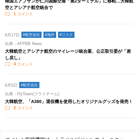
韓国エアプサンが仁川国際空港「第2ターミナル」に移転…大韓航
空とアシアナ航空統合で
1
コメント
6月17日
#航空会社
#海外
#リスク
出典：AFPBB News
大韓航空とアシアナ航空のマイレージ統合案、公正取引委が「差
し戻し」
4
コメント
6月5日
#航空会社
出典：FlyTeam(フライチーム)
大韓航空、「A380」退役機を使用したオリジナルグッズを発売！
2
コメント