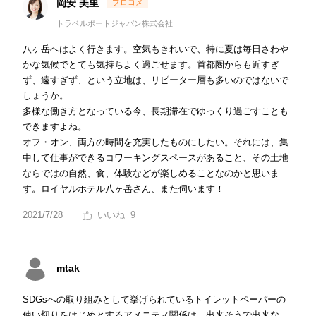
岡安 美里
トラベルポートジャパン株式会社
八ヶ岳へはよく行きます。空気もきれいで、特に夏は毎日さわや
かな気候でとても気持ちよく過ごせます。首都圏からも近すぎ
ず、遠すぎず、という立地は、リピーター層も多いのではないで
しょうか。
多様な働き方となっている今、長期滞在でゆっくり過ごすことも
できますよね。
オフ・オン、両方の時間を充実したものにしたい。それには、集
中して仕事ができるコワーキングスペースがあること、その土地
ならではの自然、食、体験などが楽しめることなのかと思いま
す。ロイヤルホテル八ヶ岳さん、また伺います！
2021/7/28
9
mtak
SDGsへの取り組みとして挙げられているトイレットペーパーの
使い切りをはじめとするアメニティ関係は、出来そうで出来な