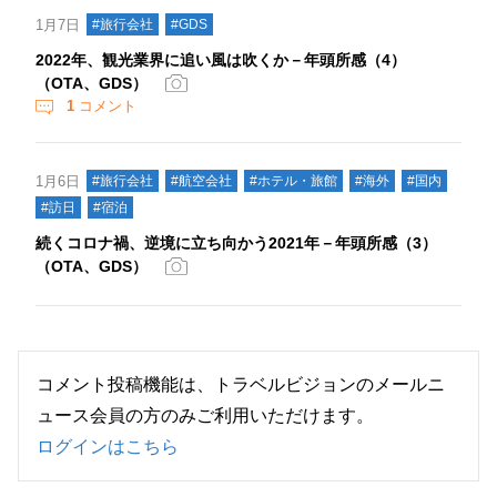
1月7日
#旅行会社
#GDS
2022年、観光業界に追い風は吹くか－年頭所感（4）
（OTA、GDS）
1
コメント
1月6日
#旅行会社
#航空会社
#ホテル・旅館
#海外
#国内
#訪日
#宿泊
続くコロナ禍、逆境に立ち向かう2021年－年頭所感（3）
（OTA、GDS）
コメント投稿機能は、トラベルビジョンのメールニ
ュース会員の方のみご利用いただけます。
ログインはこちら