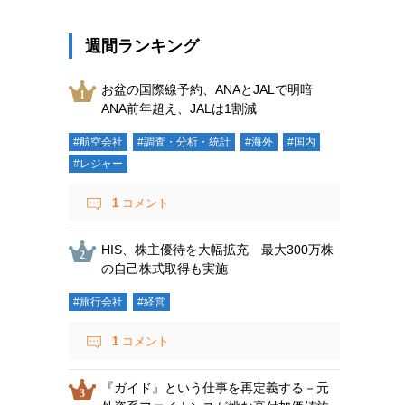
週間ランキング
お盆の国際線予約、ANAとJALで明暗
ANA前年超え、JALは1割減
#航空会社
#調査・分析・統計
#海外
#国内
#レジャー
1
コメント
HIS、株主優待を大幅拡充 最大300万株
の自己株式取得も実施
#旅行会社
#経営
1
コメント
『ガイド』という仕事を再定義する－元