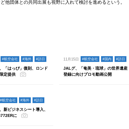
など他団体との共同出展も視野に入れて検討を進めるという。
#航空会社
#海外
#訪日
11月15日
#航空会社
#国内
#訪日
、「はっぴ」復刻、ロンド
JALグ、「奄美・琉球」の世界遺産
限定提供
登録に向けプロモ動画公開
#航空会社
#海外
#訪日
、新ビジネスシート導入、
772ERに