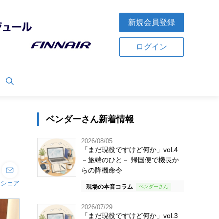
新規会員登録
ログイン
ベンダーさん新着情報
2026/08/05
「まだ現役ですけど何か」vol.4
－旅端のひと－ 帰国便で機長か
らの降機命令
シェア
現場の本音コラム
2026/07/29
「まだ現役ですけど何か」vol.3