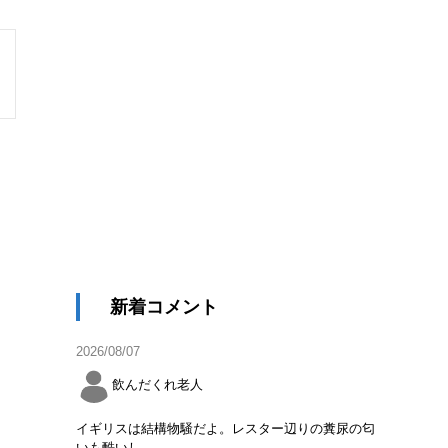
新着コメント
2026/08/07
飲んだくれ老人
イギリスは結構物騒だよ。レスター辺りの糞尿の匂
いも酷いし。