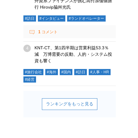
外資系ファイナンスが挑む高付加価値旅
行 Hirovip脇舛光氏
#訪日
#インタビュー
#ランドオペレーター
1
コメント
KNT-CT、第1四半期は営業利益53.3％
減 万博需要の反動、人的・システム投
資も響く
#旅行会社
#海外
#国内
#訪日
#人事・HR
#経営