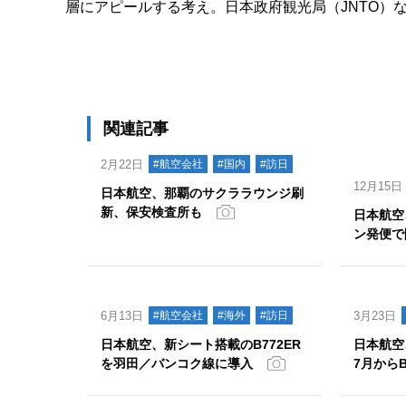
層にアピールする考え。日本政府観光局（JNTO）
関連記事
2月22日
#航空会社
#国内
#訪日
12月15日
日本航空、那覇のサクララウンジ刷
新、保安検査所も
日本航空
ン発便で
6月13日
#航空会社
#海外
#訪日
3月23日
日本航空、新シート搭載のB772ER
日本航空
を羽田／バンコク線に導入
7月からB