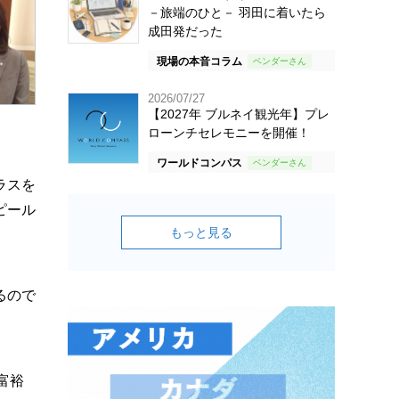
－旅端のひと－ 羽田に着いたら
成田発だった
現場の本音コラム
2026/07/27
【2027年 ブルネイ観光年】プレ
ローンチセレモニーを開催！
ワールドコンパス
ラスを
ピール
もっと見る
るので
富裕