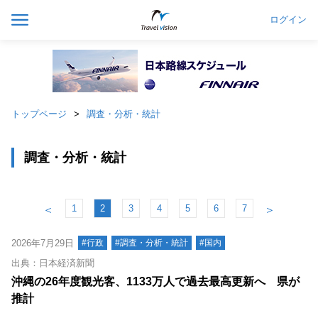
ログイン
トップページ
調査・分析・統計
調査・分析・統計
1
2
3
4
5
6
7
＜
＞
2026年7月29日
#行政
#調査・分析・統計
#国内
出典：日本経済新聞
沖縄の26年度観光客、1133万人で過去最高更新へ 県が
推計