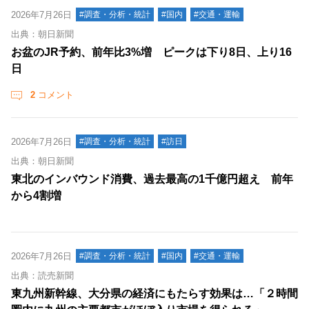
2026年7月26日
#調査・分析・統計
#国内
#交通・運輸
出典：朝日新聞
お盆のJR予約、前年比3%増 ピークは下り8日、上り16
日
2
コメント
2026年7月26日
#調査・分析・統計
#訪日
出典：朝日新聞
東北のインバウンド消費、過去最高の1千億円超え 前年
から4割増
2026年7月26日
#調査・分析・統計
#国内
#交通・運輸
出典：読売新聞
東九州新幹線、大分県の経済にもたらす効果は…「２時間