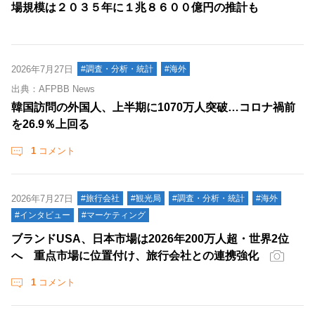
場規模は２０３５年に１兆８６００億円の推計も
2026年7月27日
#調査・分析・統計
#海外
出典：AFPBB News
韓国訪問の外国人、上半期に1070万人突破…コロナ禍前
を26.9％上回る
1
コメント
2026年7月27日
#旅行会社
#観光局
#調査・分析・統計
#海外
#インタビュー
#マーケティング
ブランドUSA、日本市場は2026年200万人超・世界2位
へ 重点市場に位置付け、旅行会社との連携強化
1
コメント