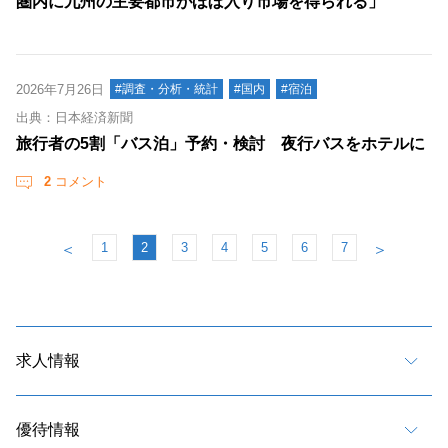
圏内に九州の主要都市がほぼ入り市場を得られる」
2026年7月26日
#調査・分析・統計
#国内
#宿泊
出典：日本経済新聞
旅行者の5割「バス泊」予約・検討 夜行バスをホテルに
2
コメント
1
2
3
4
5
6
7
＜
＞
求人情報
優待情報