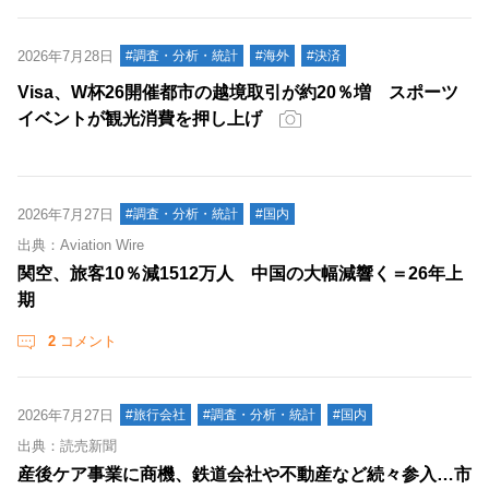
2026年7月28日
#調査・分析・統計
#海外
#決済
Visa、W杯26開催都市の越境取引が約20％増 スポーツ
イベントが観光消費を押し上げ
2026年7月27日
#調査・分析・統計
#国内
出典：Aviation Wire
関空、旅客10％減1512万人 中国の大幅減響く＝26年上
期
2
コメント
2026年7月27日
#旅行会社
#調査・分析・統計
#国内
出典：読売新聞
産後ケア事業に商機、鉄道会社や不動産など続々参入…市