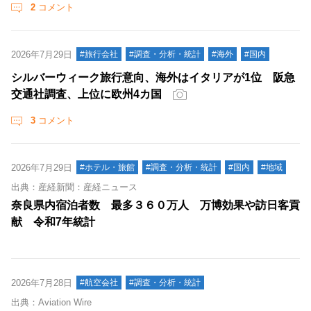
2
コメント
2026年7月29日
#旅行会社
#調査・分析・統計
#海外
#国内
シルバーウィーク旅行意向、海外はイタリアが1位 阪急
交通社調査、上位に欧州4カ国
3
コメント
2026年7月29日
#ホテル・旅館
#調査・分析・統計
#国内
#地域
出典：産経新聞：産経ニュース
奈良県内宿泊者数 最多３６０万人 万博効果や訪日客貢
献 令和7年統計
2026年7月28日
#航空会社
#調査・分析・統計
出典：Aviation Wire