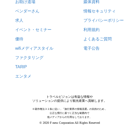
お助け道場
媒体資料
ベンダーさん
情報セキュリティ
求人
プライバシーポリシー
イベント・セミナー
利用規約
優待
よくあるご質問
wifiメディアスタイル
電子公告
ファクタリング
TARIP
エンタメ
トラベルビジョンは有益な情報や
ソリューションの提供により観光産業へ貢献します。
※著作権法３２条に従い，『旅行業界の情報流通』の目的のため，
公正な慣行に基づく正当な範囲内で
他メディアからの引用をしております。
© 2020 F-ness Corporation All Rights Reserved