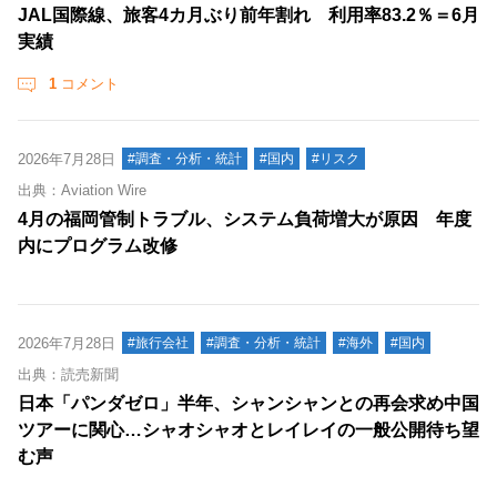
JAL国際線、旅客4カ月ぶり前年割れ 利用率83.2％＝6月
実績
1
コメント
2026年7月28日
#調査・分析・統計
#国内
#リスク
出典：Aviation Wire
4月の福岡管制トラブル、システム負荷増大が原因 年度
内にプログラム改修
2026年7月28日
#旅行会社
#調査・分析・統計
#海外
#国内
出典：読売新聞
日本「パンダゼロ」半年、シャンシャンとの再会求め中国
ツアーに関心…シャオシャオとレイレイの一般公開待ち望
む声