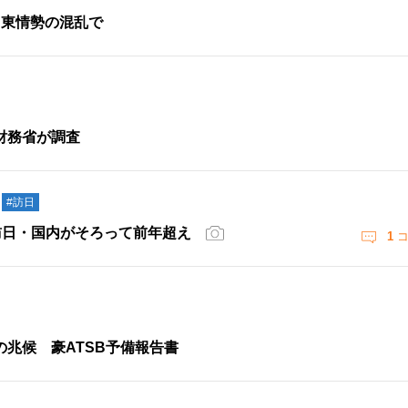
中東情勢の混乱で
財務省が調査
#訪日
・訪日・国内がそろって前年超え
1
コ
兆候 豪ATSB予備報告書