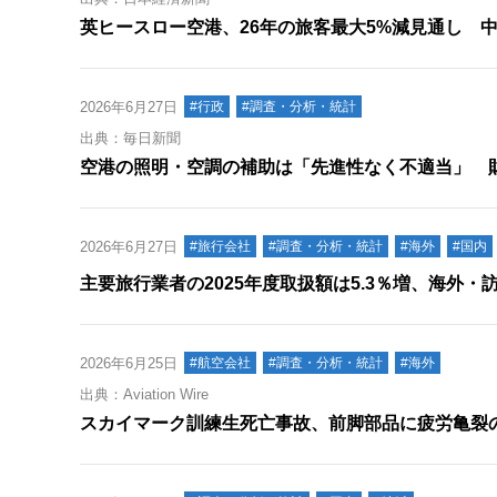
英ヒースロー空港、26年の旅客最大5%減見通し 
2026年6月27日
#行政
#調査・分析・統計
出典：毎日新聞
空港の照明・空調の補助は「先進性なく不適当」 
2026年6月27日
#旅行会社
#調査・分析・統計
#海外
#国内
主要旅行業者の2025年度取扱額は5.3％増、海外
2026年6月25日
#航空会社
#調査・分析・統計
#海外
出典：Aviation Wire
スカイマーク訓練生死亡事故、前脚部品に疲労亀裂の