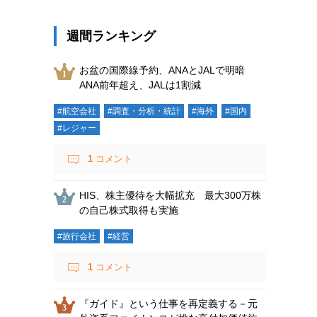
週間ランキング
お盆の国際線予約、ANAとJALで明暗
ANA前年超え、JALは1割減
#航空会社
#調査・分析・統計
#海外
#国内
#レジャー
1
コメント
HIS、株主優待を大幅拡充 最大300万株
の自己株式取得も実施
#旅行会社
#経営
1
コメント
『ガイド』という仕事を再定義する－元