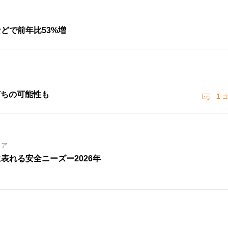
などで前年比53%増
打ちの可能性も
1
コ
ィア
表れる安全ニーズー2026年