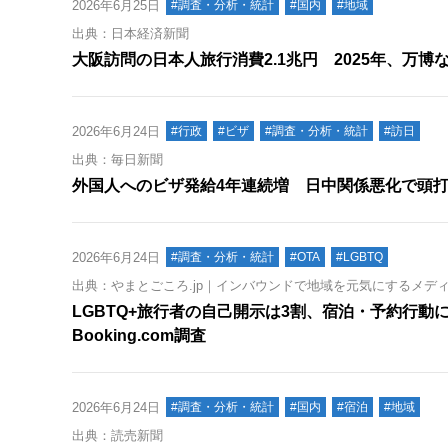
2026年6月25日
#調査・分析・統計
#国内
#地域
出典：日本経済新聞
大阪訪問の日本人旅行消費2.1兆円 2025年、万博
2026年6月24日
#行政
#ビザ
#調査・分析・統計
#訪日
出典：毎日新聞
外国人へのビザ発給4年連続増 日中関係悪化で頭
2026年6月24日
#調査・分析・統計
#OTA
#LGBTQ
出典：やまとごころ.jp｜インバウンドで地域を元気にするメデ
LGBTQ+旅行者の自己開示は3割、宿泊・予約行動に
Booking.com調査
2026年6月24日
#調査・分析・統計
#国内
#宿泊
#地域
出典：読売新聞