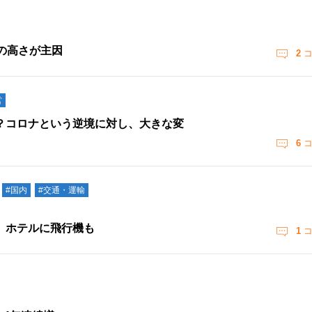
の高さが主因
2
コ
営
？コロナという逆境に対し、大きな変
6
コ
#国内
#交通・運輸
 ホテルに飛行機も
1
コ