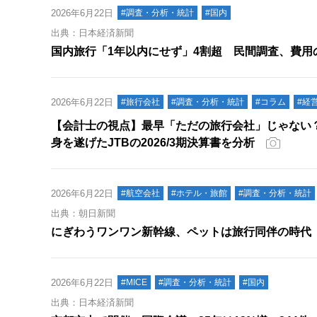
2026年6月22日
#調査・分析・統計
#国内
出典：日本経済新聞
国内旅行「1年以内にせず」4割超 民間調査、費用
2026年6月22日
#旅行会社
#調査・分析・統計
#コラム
#経
【会計士の視点】最早「ただの旅行会社」じゃない
身を遂げたJTBの2026/3期決算書を分析
2026年6月22日
#航空会社
#ホテル・旅館
#調査・分析・統計
出典：朝日新聞
にぎわうワンワン新幹線、ペットは旅行同伴の時代
2026年6月22日
#MICE
#調査・分析・統計
#国内
出典：日本経済新聞