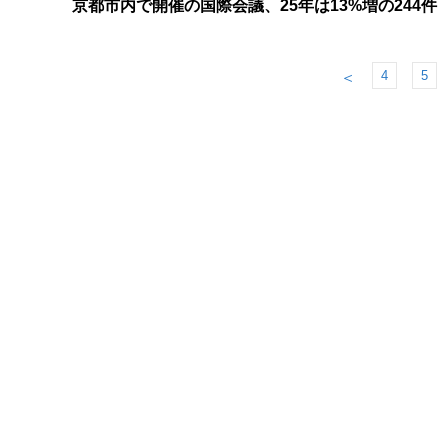
京都市内で開催の国際会議、25年は13%増の244件
4
5
＜