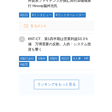
外資系ファイナンスが挑む高付加価値旅
行 Hirovip脇舛光氏
#訪日
#インタビュー
#ランドオペレーター
1
コメント
KNT-CT、第1四半期は営業利益53.3％
減 万博需要の反動、人的・システム投
資も響く
#旅行会社
#海外
#国内
#訪日
#人事・HR
#経営