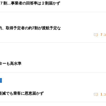
」７割…事業者の回答率は２割届かず
的、取得予定者の約7割が渡航予定な
7
コ
ターも高水準
ク
軽減でも乗客に恩恵届かず
1
コ