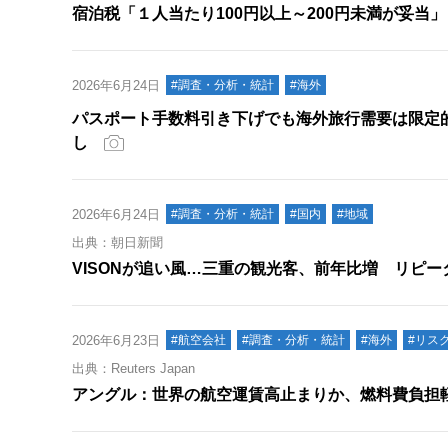
宿泊税「１人当たり100円以上～200円未満が妥当
2026年6月24日
#調査・分析・統計
#海外
パスポート手数料引き下げでも海外旅行需要は限定
し
2026年6月24日
#調査・分析・統計
#国内
#地域
出典：朝日新聞
VISONが追い風…三重の観光客、前年比増 リピー
2026年6月23日
#航空会社
#調査・分析・統計
#海外
#リス
出典：Reuters Japan
アングル：世界の航空運賃高止まりか、燃料費負担