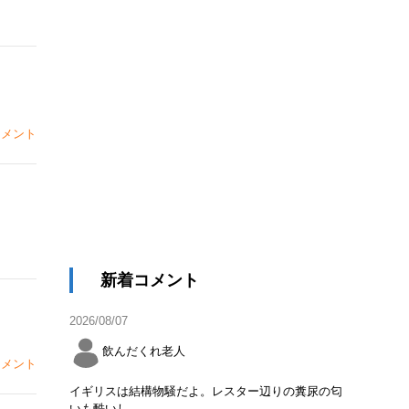
メント
新着コメント
2026/08/07
飲んだくれ老人
メント
イギリスは結構物騒だよ。レスター辺りの糞尿の匂
いも酷いし。