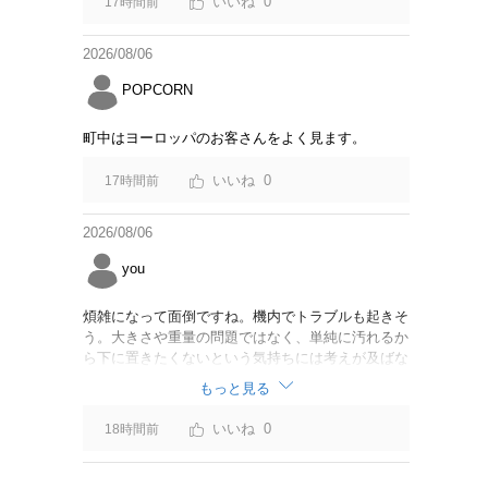
0
17時間前
2026/08/06
POPCORN
町中はヨーロッパのお客さんをよく見ます。
0
17時間前
2026/08/06
you
煩雑になって面倒ですね。機内でトラブルも起きそ
う。大きさや重量の問題ではなく、単純に汚れるか
ら下に置きたくないという気持ちには考えが及ばな
かったのでしょうかね。いっそ、荷物棚を撤去した
もっと見る
座席を作って、座席指定も荷物も含んだプランとす
べて無しで格安プランで分けてもらった方がシンプ
0
18時間前
ルで分かりやすいかも。どんどん料金が細分化され
て面倒です。