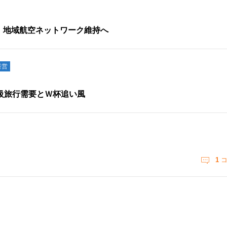
業 地域航空ネットワーク維持へ
経営
級旅行需要とＷ杯追い風
1
コ