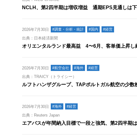
NCLH、第2四半期は増収増益 通期EPS見通しは
2026年7月30日
#調査・分析・統計
#国内
#経営
出典：日本経済新聞
オリエンタルランド最高益 4〜6月、客単価上昇し純
2026年7月30日
#航空会社
#海外
#経営
出典：TRAICY（トライシー）
ルフトハンザグループ、TAPポルトガル航空の少数
2026年7月30日
#海外
#経営
出典：Reuters Japan
エアバスが年間納入目標で一段と強気、第2四半期