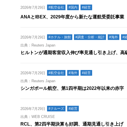
2026年7月29日
#航空会社
#国内
#経営
ANAとIBEX、2029年度から新たな運航受委託事
2026年7月29日
#ホテル・旅館
#調査・分析・統計
#海外
#
出典：Reuters Japan
ヒルトンが通期客室収入伸び率見通し引き上げ、高
2026年7月29日
#航空会社
#海外
#経営
出典：Reuters Japan
シンガポール航空、第1四半期は2022年以来の赤字
2026年7月29日
#クルーズ
#経営
出典：WEB CRUISE
RCL、第2四半期決算も好調、通期見通し引き上げ