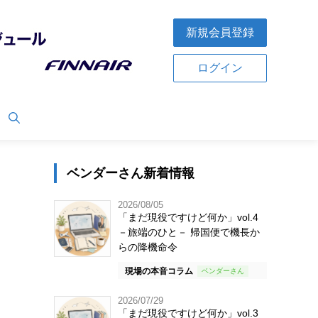
新規会員登録
ログイン
ベンダーさん新着情報
2026/08/05
「まだ現役ですけど何か」vol.4
－旅端のひと－ 帰国便で機長か
らの降機命令
現場の本音コラム
2026/07/29
「まだ現役ですけど何か」vol.3