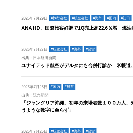
2026年7月29日
#旅行会社
#航空会社
#海外
#国内
#訪日
ANA HD、国際旅客好調で1Q売上高22.6％増 燃
2026年7月27日
#航空会社
#海外
#経営
出典：日本経済新聞
ユナイテッド航空がデルタにも合併打診か 米報道
2026年7月26日
#国内
#経営
出典：読売新聞
「ジャングリア沖縄」初年の来場者数１００万人、
うような数字に至らず」
2026年7月26日
#航空会社
#海外
#経営