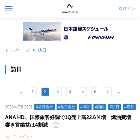
ログイン
トップページ
訪日
訪日
1
2
3
4
5
6
7
＜
＞
2026年7月29日
#旅行会社
#航空会社
#海外
#国内
#訪日
#経営
ANA HD、国際旅客好調で1Q売上高22.6％増 燃油費増
響き営業益は4割減
1
コメント