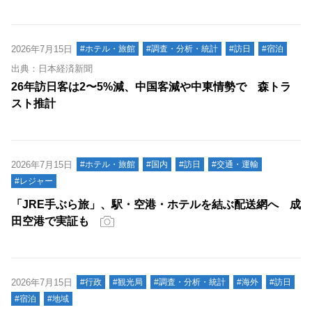
2026年7月15日
#ホテル・旅館
#調査・分析・統計
#訪日
#宿泊
出典：日本経済新聞
26年訪日客は2〜5%減、中国客減や中東情勢で 森トラ
スト推計
2026年7月15日
#ホテル・旅館
#国内
#訪日
#交通・運輸
#レジャー
「JRE手ぶら旅」、駅・空港・ホテルを結ぶ配送網へ 成
田空港で実証も
2026年7月15日
#行政
#観光局
#調査・分析・統計
#海外
#訪日
#宿泊
#地域