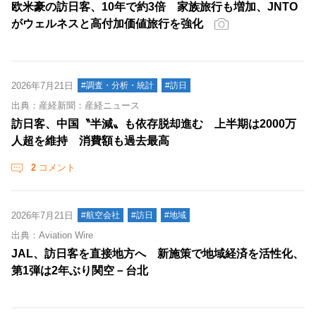
欧米豪の訪日客、10年で約3倍 家族旅行も増加、JNTO
がウェルネスと高付加価値旅行を強化
2026年7月21日
#調査・分析・統計
#訪日
出典：産経新聞：産経ニュース
訪日客、中国〝半減〟も依存脱却進む 上半期は2000万
人超を維持 消費額も過去最高
2
コメント
2026年7月21日
#航空会社
#訪日
#地域
出典：Aviation Wire
JAL、訪日客を直接地方へ 新施策で地域経済を活性化、
第1弾は2年ぶり関空－台北