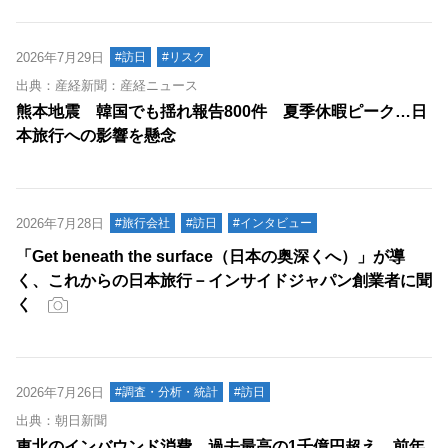
2026年7月29日
#訪日
#リスク
出典：産経新聞：産経ニュース
熊本地震 韓国でも揺れ報告800件 夏季休暇ピーク…日
本旅行への影響を懸念
2026年7月28日
#旅行会社
#訪日
#インタビュー
「Get beneath the surface（日本の奥深くへ）」が導
く、これからの日本旅行－インサイドジャパン創業者に聞
く
2026年7月26日
#調査・分析・統計
#訪日
出典：朝日新聞
東北のインバウンド消費、過去最高の1千億円超え 前年