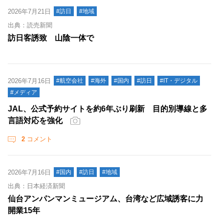
2026年7月21日
#訪日
#地域
出典：読売新聞
訪日客誘致 山陰一体で
2026年7月16日
#航空会社
#海外
#国内
#訪日
#IT・デジタル
#メディア
JAL、公式予約サイトを約6年ぶり刷新 目的別導線と多
言語対応を強化
2
コメント
2026年7月16日
#国内
#訪日
#地域
出典：日本経済新聞
仙台アンパンマンミュージアム、台湾など広域誘客に力
開業15年