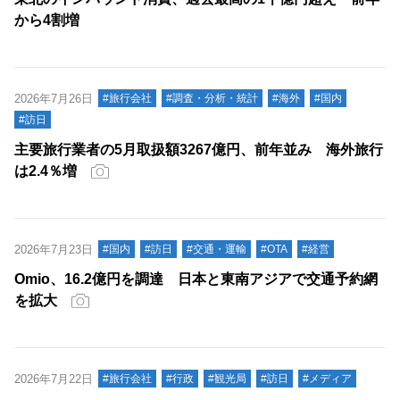
から4割増
2026年7月26日
#旅行会社
#調査・分析・統計
#海外
#国内
#訪日
主要旅行業者の5月取扱額3267億円、前年並み 海外旅行
は2.4％増
2026年7月23日
#国内
#訪日
#交通・運輸
#OTA
#経営
Omio、16.2億円を調達 日本と東南アジアで交通予約網
を拡大
2026年7月22日
#旅行会社
#行政
#観光局
#訪日
#メディア