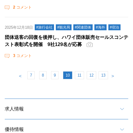
2
コメント
2025年12月18日
#旅行会社
#観光局
#関連団体
#海外
#宿泊
団体送客の回復を後押し、ハワイ団体販売セールスコンテ
スト表彰式を開催 9社129名が応募
3
コメント
7
8
9
10
11
12
13
＜
＞
求人情報
優待情報