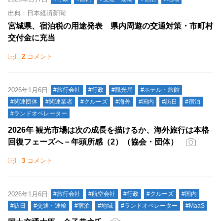
出典：日本経済新聞
宮城県、宿泊税の用途発表 県内周遊の交通対策・市町村
交付金に充当
2
コメント
2026年1月6日
#旅行会社
#行政
#観光局
#ホテル・旅館
#関連団体
#関連業者
#クルーズ
#海外
#国内
#訪日
#宿泊
#ランドオペレーター
2026年 観光市場は次の成長を描けるか、海外旅行は本格
回復フェーズへ－年頭所感（2）（協会・団体）
3
コメント
2026年1月6日
#旅行会社
#航空会社
#行政
#クルーズ
#国内
#訪日
#交通・運輸
#宿泊
#地域
#ランドオペレーター
#MaaS