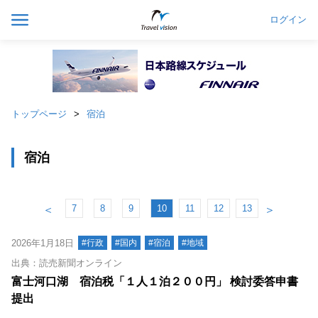
ログイン
トップページ
宿泊
宿泊
7
8
9
10
11
12
13
＜
＞
2026年1月18日
#行政
#国内
#宿泊
#地域
出典：読売新聞オンライン
富士河口湖 宿泊税「１人１泊２００円」 検討委答申書
提出