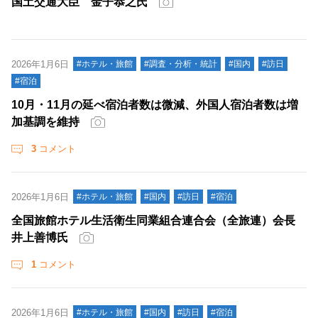
国土交通大臣 金子恭之氏
2026年1月6日
#ホテル・旅館
#調査・分析・統計
#国内
#訪日
#宿泊
10月・11月の延べ宿泊者数は微減、外国人宿泊者数は増
加基調を維持
3
コメント
2026年1月6日
#ホテル・旅館
#国内
#訪日
#宿泊
全国旅館ホテル生活衛生同業組合連合会（全旅連）会長
井上善博氏
1
コメント
2026年1月6日
#ホテル・旅館
#国内
#訪日
#宿泊