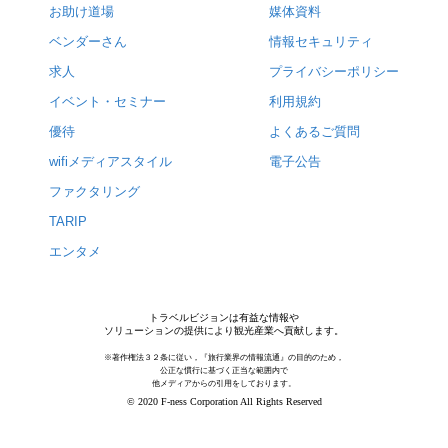
お助け道場
媒体資料
ベンダーさん
情報セキュリティ
求人
プライバシーポリシー
イベント・セミナー
利用規約
優待
よくあるご質問
wifiメディアスタイル
電子公告
ファクタリング
TARIP
エンタメ
トラベルビジョンは有益な情報や
ソリューションの提供により観光産業へ貢献します。
※著作権法３２条に従い，『旅行業界の情報流通』の目的のため，
公正な慣行に基づく正当な範囲内で
他メディアからの引用をしております。
© 2020 F-ness Corporation All Rights Reserved