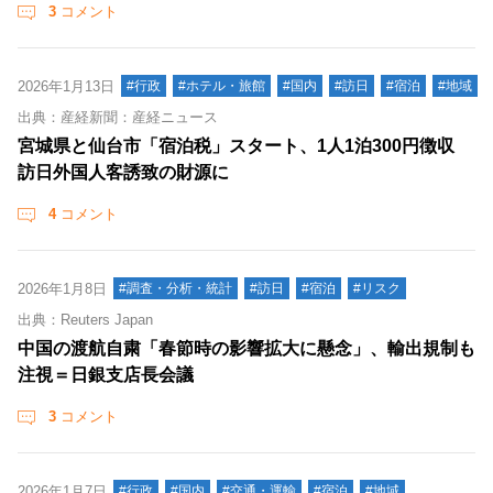
3
コメント
2026年1月13日
#行政
#ホテル・旅館
#国内
#訪日
#宿泊
#地域
出典：産経新聞：産経ニュース
宮城県と仙台市「宿泊税」スタート、1人1泊300円徴収
訪日外国人客誘致の財源に
4
コメント
2026年1月8日
#調査・分析・統計
#訪日
#宿泊
#リスク
出典：Reuters Japan
中国の渡航自粛「春節時の影響拡大に懸念」、輸出規制も
注視＝日銀支店長会議
3
コメント
2026年1月7日
#行政
#国内
#交通・運輸
#宿泊
#地域