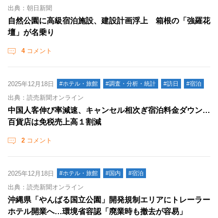
出典：朝日新聞
自然公園に高級宿泊施設、建設計画浮上 箱根の「強羅花
壇」が名乗り
4
コメント
2025年12月18日
#ホテル・旅館
#調査・分析・統計
#訪日
#宿泊
出典：読売新聞オンライン
中国人客伸び率減速、キャンセル相次ぎ宿泊料金ダウン…
百貨店は免税売上高１割減
2
コメント
2025年12月18日
#ホテル・旅館
#国内
#宿泊
出典：読売新聞オンライン
沖縄県「やんばる国立公園」開発規制エリアにトレーラー
ホテル開業へ…環境省容認「廃業時も撤去が容易」