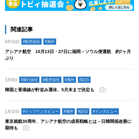
関連記事
9月16日
#航空会社
#海外
アシアナ航空 10月13日・27日に福岡－ソウル便運航 約7ヶ月
ぶり
3月9日
#旅行会社
#航空会社
#海外
#訪日
韓国と香港線が軒並み運休、5月末まで決定も
1月15日
#トップインタビュー
#海外
#訪日
#インタビュー
東京就航30周年、アシアナ航空の成長戦略とは－日韓関係改善に
期待も