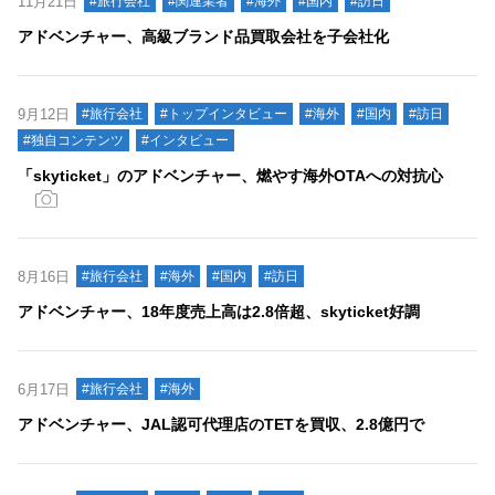
11月21日
#旅行会社
#関連業者
#海外
#国内
#訪日
アドベンチャー、高級ブランド品買取会社を子会社化
9月12日
#旅行会社
#トップインタビュー
#海外
#国内
#訪日
#独自コンテンツ
#インタビュー
「skyticket」のアドベンチャー、燃やす海外OTAへの対抗心
8月16日
#旅行会社
#海外
#国内
#訪日
アドベンチャー、18年度売上高は2.8倍超、skyticket好調
6月17日
#旅行会社
#海外
アドベンチャー、JAL認可代理店のTETを買収、2.8億円で