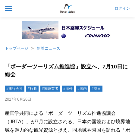
ログイン
トップページ
新着ニュース
「ボーダーツーリズム推進協」設立へ、7月10日に
総会
#旅行会社
#行政
#関連業者
#海外
#国内
#訪日
2017年6月26日
産官学共同による「ボーダーツーリズム推進協議会
（JBTA）」が7月に設立される。日本の国境および境界地
域を魅力的な観光資源と捉え、同地域や隣国を訪れる「ボ