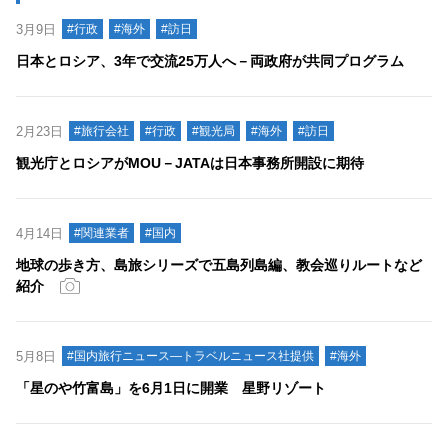
3月9日
#行政
#海外
#訪日
日本とロシア、3年で交流25万人へ－両政府が共同プログラム
2月23日
#旅行会社
#行政
#観光局
#海外
#訪日
観光庁とロシアがMOU－JATAは日本事務所開設に期待
4月14日
#関連業者
#国内
地球の歩き方、島旅シリーズで五島列島編、教会巡りルートなど
紹介
5月8日
#国内旅行ニュース―トラベルニュース社提供
#海外
「星のや竹富島」を6月1日に開業 星野リゾート