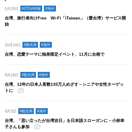
5月25日
#OTOA情報
#海外
台湾、旅行者向けFree Wi-Fi「iTaiwan」（愛台湾）サービス開
始
10月14日
#観光局
#海外
台湾、恋愛テーマに独身限定イベント、11月に台南で
9月24日
#観光局
#海外
台湾、12年の日本人客数135万人めざす－シニアや女性ターゲッ
トに
9月3日
#観光局
#海外
台湾、「思い立ったが台湾吉日」を日本語スローガンに－小林幸
子さんも参加