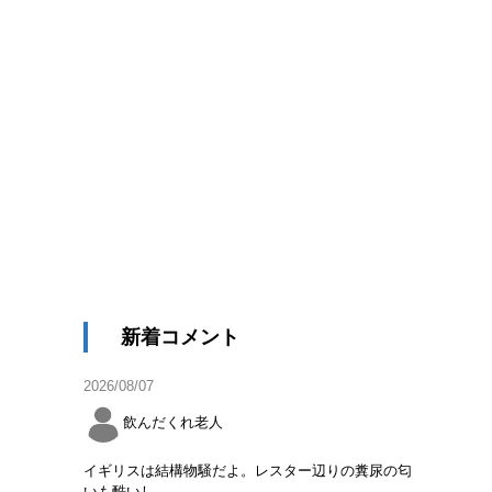
新着コメント
2026/08/07
飲んだくれ老人
イギリスは結構物騒だよ。レスター辺りの糞尿の匂
いも酷いし。