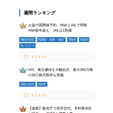
週間ランキング
お盆の国際線予約、ANAとJALで明暗
ANA前年超え、JALは1割減
#航空会社
#調査・分析・統計
#海外
#国内
#レジャー
1
コメント
HIS、株主優待を大幅拡充 最大300万株
の自己株式取得も実施
#旅行会社
#経営
1
コメント
【速報】観光庁で長官交代、木村典央氏