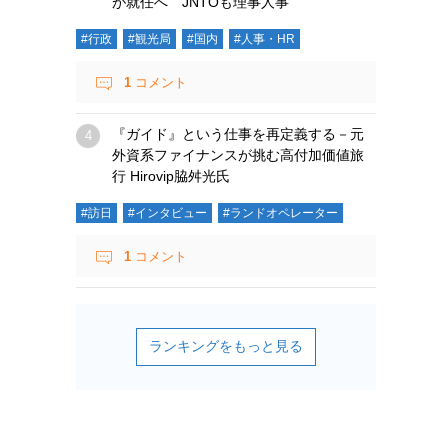
が就任へ JNTOも理事人事
#行政
#観光局
#国内
#人事・HR
1
コメント
『ガイド』という仕事を再定義する－元
外資系ファイナンスが挑む高付加価値旅
行 Hirovip脇舛光氏
#訪日
#インタビュー
#ランドオペレーター
1
コメント