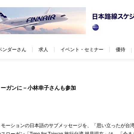
ベンダーさん
求人
イベント・セミナー
優待
ローガンに－小林幸子さんも参加
ロモーションの日本語のサブメッセージを、「思い立ったが台
ガン「Time for Taiwan 旅行台湾 就是現在」は、「今