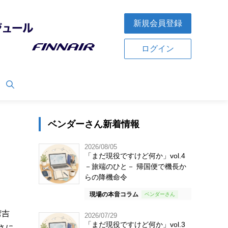
新規会員登録
ログイン
ベンダーさん新着情報
2026/08/05
「まだ現役ですけど何か」vol.4
－旅端のひと－ 帰国便で機長か
らの降機命令
現場の本音コラム
湾吉
2026/07/29
「まだ現役ですけど何か」vol.3
まさに