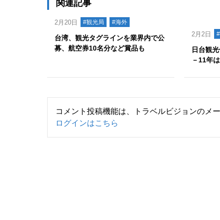
関連記事
2月20日
#観光局
#海外
2月2日
台湾、観光タグラインを業界内で公
募、航空券10名分など賞品も
日台観光
－11年
コメント投稿機能は、トラベルビジョンのメ
ログインはこちら