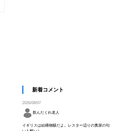
新着コメント
2026/08/07
飲んだくれ老人
イギリスは結構物騒だよ。レスター辺りの糞尿の匂
いも酷いし。