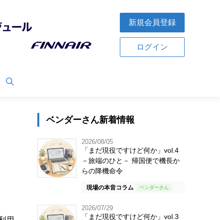
新規会員登録
ログイン
ベンダーさん新着情報
2026/08/05
「まだ現役ですけど何か」vol.4
－旅端のひと－ 帰国便で機長か
らの降機命令
現場の本音コラム
、
2026/07/29
「まだ現役ですけど何か」vol.3
利用