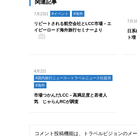
関連記事
7月23日
#イベント
#海外
7月1
リピートされる航空会社とLCC市場－エ
イビーロード海外旅行セミナーより
日系
ト増
4月2日
#国内旅行ニュース―トラベルニュース社提供
#海外
市場つかんだLCC－高満足度と若者人
気 じゃらんRCが調査
コメント投稿機能は、トラベルビジョンのメ