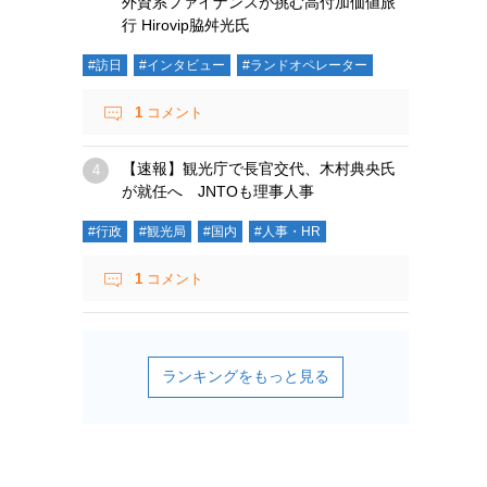
外資系ファイナンスが挑む高付加価値旅
行 Hirovip脇舛光氏
#訪日
#インタビュー
#ランドオペレーター
1
コメント
【速報】観光庁で長官交代、木村典央氏
が就任へ JNTOも理事人事
#行政
#観光局
#国内
#人事・HR
1
コメント