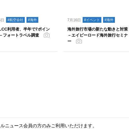
6日
#航空会社
#海外
7月16日
#イベント
#海外
LCC利用者、半年で7ポイン
海外旅行市場の新たな動きと対策
－フォートラベル調査
－エイビーロード海外旅行セミナ
ー
ールニュース会員の方のみご利用いただけます。