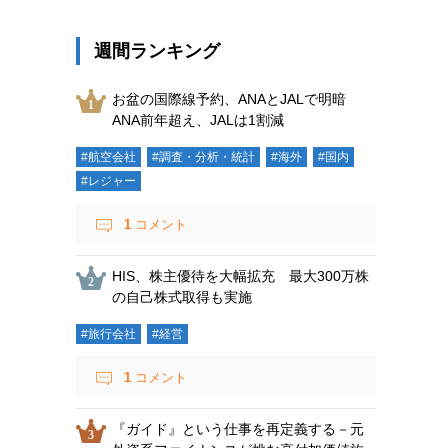
週間ランキング
お盆の国際線予約、ANAとJALで明暗
ANA前年超え、JALは1割減
#航空会社
#調査・分析・統計
#海外
#国内
#レジャー
1
コメント
HIS、株主優待を大幅拡充 最大300万株
の自己株式取得も実施
#旅行会社
#経営
1
コメント
『ガイド』という仕事を再定義する－元