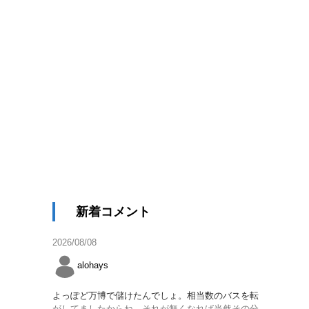
新着コメント
2026/08/08
alohays
よっぽど万博で儲けたんでしょ。相当数のバスを転
がしてましたからね。それが無くなれば当然その分