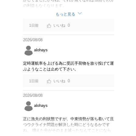
の利益もなくなります。
もっと見る
0
1日前
2026/08/08
alohays
定時運航率を上げる為に受託手荷物を放り投げて運
ぶようなことは止めて下さい。
0
1日前
2026/08/08
alohays
正に漁夫の利状態ですが、中東情勢が落ち着いて且
つウクライナ問題が解決した時にどうなるかです
ね。 増えた分がそのまま減ったなんてことになら