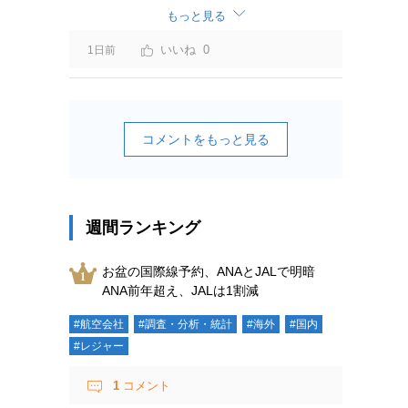
ーチャージ＝利益」と判断されますよ。
もっと見る
0
1日前
コメントをもっと見る
週間ランキング
お盆の国際線予約、ANAとJALで明暗
ANA前年超え、JALは1割減
#航空会社
#調査・分析・統計
#海外
#国内
#レジャー
1
コメント