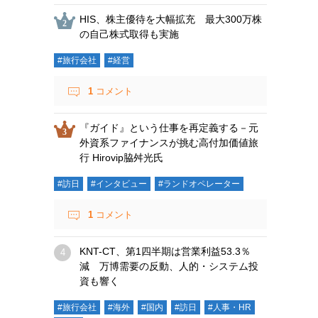
HIS、株主優待を大幅拡充 最大300万株
の自己株式取得も実施
#旅行会社
#経営
1
コメント
『ガイド』という仕事を再定義する－元
外資系ファイナンスが挑む高付加価値旅
行 Hirovip脇舛光氏
#訪日
#インタビュー
#ランドオペレーター
1
コメント
KNT-CT、第1四半期は営業利益53.3％
減 万博需要の反動、人的・システム投
資も響く
#旅行会社
#海外
#国内
#訪日
#人事・HR