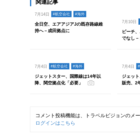
関連記事
7月14日
#航空会社
#海外
7月10日
全日空、エアアジアJの既存路線維
持へ－成田拠点に
ピーチ、
でなし－
7月4日
#航空会社
#海外
7月4日
ジェットスター、国際線は14年以
ジェット
降、関空拠点化「必要」
販売、2
コメント投稿機能は、トラベルビジョンのメ
ログインはこちら