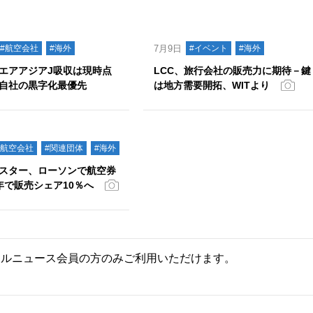
#航空会社
#海外
7月9日
#イベント
#海外
エアアジアJ吸収は現時点
LCC、旅行会社の販売力に期待－鍵
自社の黒字化最優先
は地方需要開拓、WITより
#航空会社
#関連団体
#海外
スター、ローソンで航空券
年で販売シェア10％へ
ールニュース会員の方のみご利用いただけます。