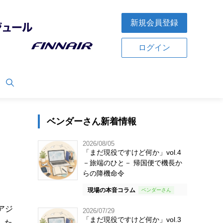
新規会員登録
ログイン
ベンダーさん新着情報
2026/08/05
「まだ現役ですけど何か」vol.4
－旅端のひと－ 帰国便で機長か
らの降機命令
現場の本音コラム
アジ
2026/07/29
「まだ現役ですけど何か」vol.3
した