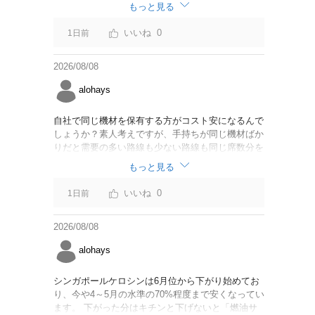
なければいいですが。
もっと見る
0
1日前
2026/08/08
alohays
自社で同じ機材を保有する方がコスト安になるんで
しょうか？素人考えですが、手持ちが同じ機材ばか
りだと需要の多い路線も少ない路線も同じ席数分を
供給することになるので、需要が多い路線には大型
もっと見る
機材を当て、少ない路線には小型機材を当てるな
ど、席数を調整するにはリース契約の方が対応しや
0
1日前
すいと思いました。
2026/08/08
alohays
シンガポールケロシンは6月位から下がり始めてお
り、今や4～5月の水準の70%程度まで安くなってい
ます。 下がった分はキチンと下げないと「燃油サ