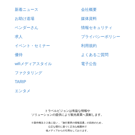
新着ニュース
会社概要
お助け道場
媒体資料
ベンダーさん
情報セキュリティ
求人
プライバシーポリシー
イベント・セミナー
利用規約
優待
よくあるご質問
wifiメディアスタイル
電子公告
ファクタリング
TARIP
エンタメ
トラベルビジョンは有益な情報や
ソリューションの提供により観光産業へ貢献します。
※著作権法３２条に従い，『旅行業界の情報流通』の目的のため，
公正な慣行に基づく正当な範囲内で
他メディアからの引用をしております。