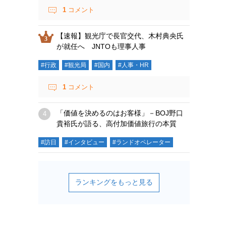
1
コメント
【速報】観光庁で長官交代、木村典央氏
が就任へ JNTOも理事人事
#行政
#観光局
#国内
#人事・HR
1
コメント
「価値を決めるのはお客様」－BOJ野口
貴裕氏が語る、高付加価値旅行の本質
#訪日
#インタビュー
#ランドオペレーター