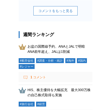
コメントをもっと見る
週間ランキング
お盆の国際線予約、ANAとJALで明暗
ANA前年超え、JALは1割減
#航空会社
#調査・分析・統計
#海外
#国内
#レジャー
1
コメント
HIS、株主優待を大幅拡充 最大300万株
の自己株式取得も実施
#旅行会社
#経営