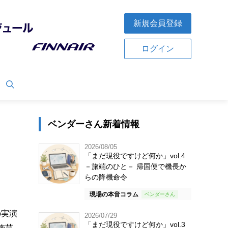
新規会員登録
ログイン
ベンダーさん新着情報
2026/08/05
「まだ現役ですけど何か」vol.4
－旅端のひと－ 帰国便で機長か
らの降機命令
現場の本音コラム
の実演
2026/07/29
「まだ現役ですけど何か」vol.3
飾芸