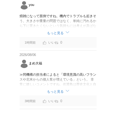
you
煩雑になって面倒ですね。機内でトラブルも起きそ
う。大きさや重量の問題ではなく、単純に汚れるか
ら下に置きたくないという気持ちには考えが及ばな
かったのでしょうかね。いっそ、荷物棚を撤去した
もっと見る
座席を作って、座席指定も荷物も含んだプランとす
べて無しで格安プランで分けてもらった方がシンプ
0
1時間前
ルで分かりやすいかも。どんどん料金が細分化され
て面倒です。
2026/08/06
まめ大福
≫同機構の担当者によると「環境意識の高いフラン
スや北米からの個人客が増えている」という。 非
常に嬉しいコメントですね。佐渡島は歴史文化と自
然が相まっての土地となっているので、個人的には
もっと見る
環境意識の低い人は来ないでほしいです。「金がと
れるんじゃないか」と勝手に穴掘ったりしそうな国
0
3時間前
の人は来ないでほしいですね。