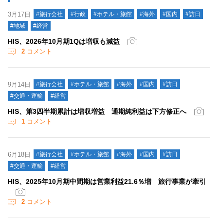
3月17日
#旅行会社
#行政
#ホテル・旅館
#海外
#国内
#訪日
#地域
#経営
HIS、2026年10月期1Qは増収も減益
2
コメント
9月14日
#旅行会社
#ホテル・旅館
#海外
#国内
#訪日
#交通・運輸
#経営
HIS、第3四半期累計は増収増益 通期純利益は下方修正へ
1
コメント
6月18日
#旅行会社
#ホテル・旅館
#海外
#国内
#訪日
#交通・運輸
#経営
HIS、2025年10月期中間期は営業利益21.6％増 旅行事業が牽引
2
コメント