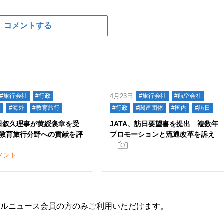
コメントする
#旅行会社
#行政
4月23日
#旅行会社
#航空会社
体
#海外
#教育旅行
#行政
#関連団体
#国内
#訪日
福田叙久理事が黄綬褒章を受
JATA、訪日要望書を提出 複数年
教育旅行分野への貢献を評
プロモーションと流通改革を訴え
メント
ールニュース会員の方のみご利用いただけます。