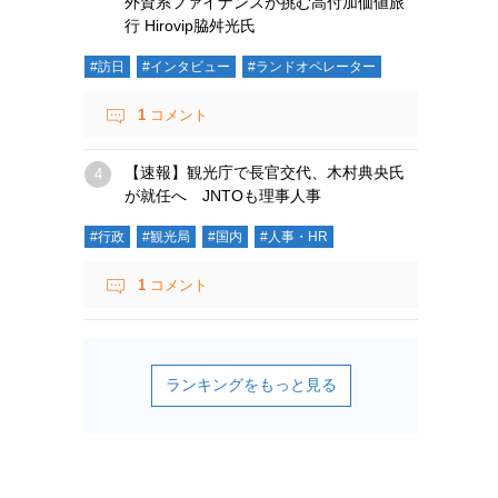
外資系ファイナンスが挑む高付加価値旅
行 Hirovip脇舛光氏
#訪日
#インタビュー
#ランドオペレーター
1
コメント
【速報】観光庁で長官交代、木村典央氏
が就任へ JNTOも理事人事
#行政
#観光局
#国内
#人事・HR
1
コメント