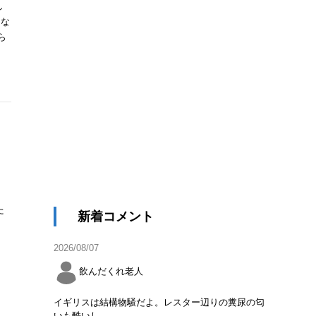
し
くな
ら
た
新着コメント
2026/08/07
飲んだくれ老人
イギリスは結構物騒だよ。レスター辺りの糞尿の匂
いも酷いし。