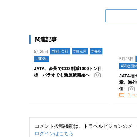
関連記事
5月28日
#旅行会社
#観光局
#海外
#SDGs
5月26日
#関連団
JATA、豪州でCO2削減1000トン目
標 パラオでも新施策開始へ
JATA
章、海外
価
1
コ
コメント投稿機能は、トラベルビジョンのメ
ログインはこちら