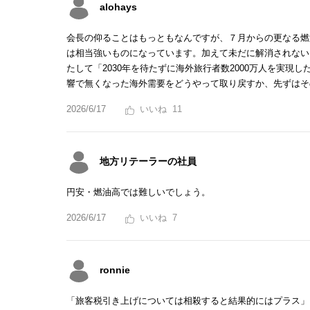
alohays
会長の仰ることはもっともなんですが、７月からの更なる燃
は相当強いものになっています。加えて未だに解消されない
たして「2030年を待たずに海外旅行者数2000万人を実
響で無くなった海外需要をどうやって取り戻すか、先ずはそ
2026/6/17
11
地方リテーラーの社員
円安・燃油高では難しいでしょう。
2026/6/17
7
ronnie
「旅客税引き上げについては相殺すると結果的にはプラス」