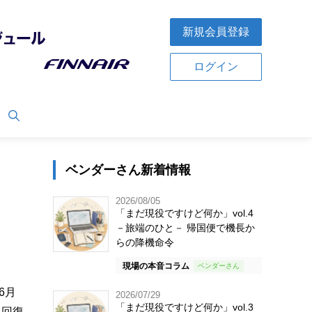
新規会員登録
ログイン
ベンダーさん新着情報
2026/08/05
「まだ現役ですけど何か」vol.4
－旅端のひと－ 帰国便で機長か
らの降機命令
現場の本音コラム
6月
2026/07/29
「まだ現役ですけど何か」vol.3
へ回復