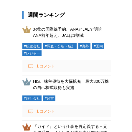
週間ランキング
お盆の国際線予約、ANAとJALで明暗
ANA前年超え、JALは1割減
#航空会社
#調査・分析・統計
#海外
#国内
#レジャー
1
コメント
HIS、株主優待を大幅拡充 最大300万株
の自己株式取得も実施
#旅行会社
#経営
1
コメント
『ガイド』という仕事を再定義する－元