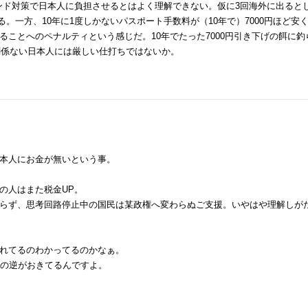
バウンド対策で日本人に負担させるとはよく理解できない。仮に3回海外に出ると
る。一方、10年に1度しかないパスポート手数料が（10年で）7000円ほど安
ことへのペナルティという感じだ。10年でたった7000円引き下げの餌に釣
関係ない日本人には厳しい仕打ちではないか。
本人にお金が無いという事。
の人はまた税金UP。
らず、思考回路停止中の国民は某政権へ変わらぬご支援。いやはや理解しが
れてるのわかってるのかなぁ。
事の逆がおきてるんですよ。