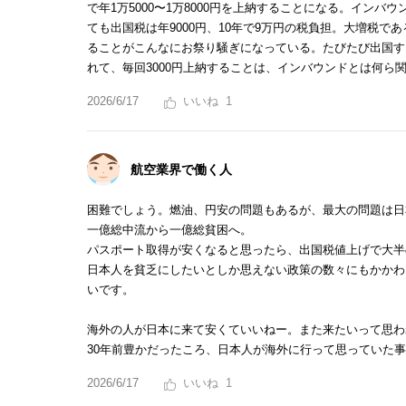
で年1万5000〜1万8000円を上納することになる。イン
ても出国税は年9000円、10年で9万円の税負担。大増税であ
ることがこんなにお祭り騒ぎになっている。たびたび出国する
れて、毎回3000円上納することは、インバウンドとは何ら
2026/6/17
1
航空業界で働く人
困難でしょう。燃油、円安の問題もあるが、最大の問題は日
一億総中流から一億総貧困へ。
パスポート取得が安くなると思ったら、出国税値上げで大半
日本人を貧乏にしたいとしか思えない政策の数々にもかかわ
いです。
海外の人が日本に来て安くていいねー。また来たいって思わ
30年前豊かだったころ、日本人が海外に行って思っていた
2026/6/17
1