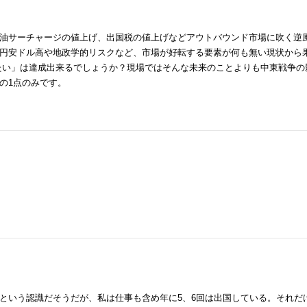
油サーチャージの値上げ、出国税の値上げなどアウトバウンド市場に吹く逆
円安ドル高や地政学的リスクなど、市場が好転する要素が何も無い現状から
現したい」は達成出来るでしょうか？現場ではそんな未来のことよりも中東戦争の
の1点のみです。
という認識だそうだが、私は仕事も含め年に5、6回は出国している。それだ