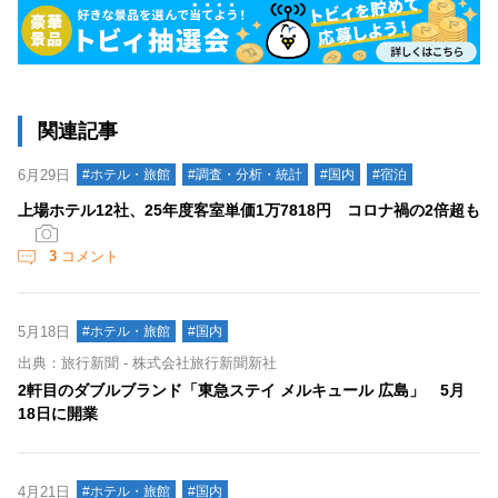
関連記事
6月29日
#ホテル・旅館
#調査・分析・統計
#国内
#宿泊
上場ホテル12社、25年度客室単価1万7818円 コロナ禍の2倍超も
3
コメント
5月18日
#ホテル・旅館
#国内
出典：旅行新聞 - 株式会社旅行新聞新社
2軒目のダブルブランド「東急ステイ メルキュール 広島」 5月
18日に開業
4月21日
#ホテル・旅館
#国内