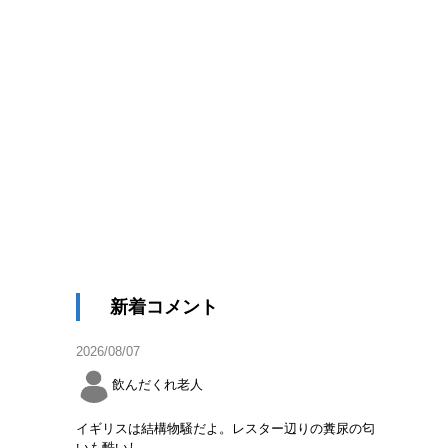
新着コメント
2026/08/07
飲んだくれ老人
イギリスは結構物騒だよ。レスター辺りの糞尿の匂
いも酷いし。