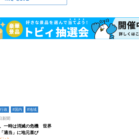
#行政
#国内
#地域
日新聞
、一時は消滅の危機 世界
「適当」に地元喜び
メント