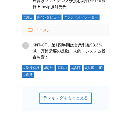
外資系ファイナンスが挑む高付加価値旅
行 Hirovip脇舛光氏
#訪日
#インタビュー
#ランドオペレーター
1
コメント
KNT-CT、第1四半期は営業利益53.3％
減 万博需要の反動、人的・システム投
資も響く
#旅行会社
#海外
#国内
#訪日
#人事・HR
#経営