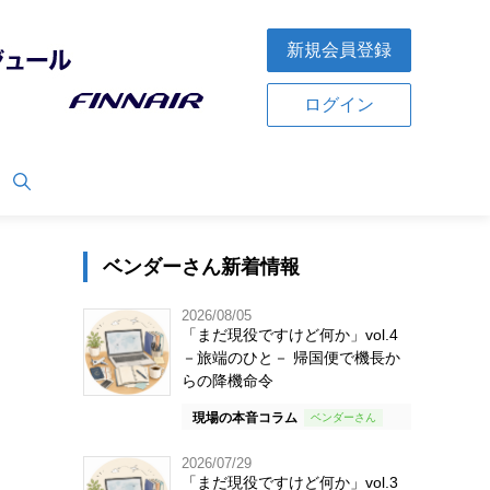
新規会員登録
ログイン
ベンダーさん新着情報
2026/08/05
「まだ現役ですけど何か」vol.4
－旅端のひと－ 帰国便で機長か
らの降機命令
現場の本音コラム
2026/07/29
「まだ現役ですけど何か」vol.3