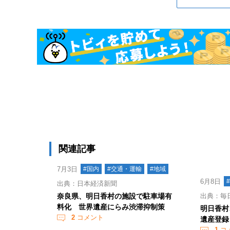
関連記事
7月3日
#国内
#交通・運輸
#地域
6月8日
出典：日本経済新聞
奈良県、明日香村の施設で駐車場有
出典：毎
料化 世界遺産にらみ渋滞抑制策
明日香村
2
コメント
遺産登録
1
コ