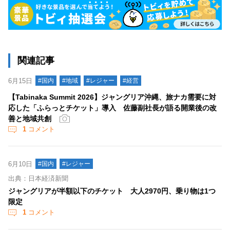
関連記事
6月15日
#国内
#地域
#レジャー
#経営
【Tabinaka Summit 2026】ジャングリア沖縄、旅ナカ需要に対
応した「ふらっとチケット」導入 佐藤副社長が語る開業後の改
善と地域共創
1
コメント
6月10日
#国内
#レジャー
出典：日本経済新聞
ジャングリアが半額以下のチケット 大人2970円、乗り物は1つ
限定
1
コメント