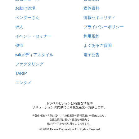
お助け道場
媒体資料
ベンダーさん
情報セキュリティ
求人
プライバシーポリシー
イベント・セミナー
利用規約
優待
よくあるご質問
wifiメディアスタイル
電子公告
ファクタリング
TARIP
エンタメ
トラベルビジョンは有益な情報や
ソリューションの提供により観光産業へ貢献します。
※著作権法３２条に従い，『旅行業界の情報流通』の目的のため，
公正な慣行に基づく正当な範囲内で
他メディアからの引用をしております。
© 2020 F-ness Corporation All Rights Reserved