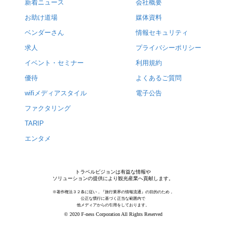
新着ニュース
会社概要
お助け道場
媒体資料
ベンダーさん
情報セキュリティ
求人
プライバシーポリシー
イベント・セミナー
利用規約
優待
よくあるご質問
wifiメディアスタイル
電子公告
ファクタリング
TARIP
エンタメ
トラベルビジョンは有益な情報や
ソリューションの提供により観光産業へ貢献します。
※著作権法３２条に従い，『旅行業界の情報流通』の目的のため，
公正な慣行に基づく正当な範囲内で
他メディアからの引用をしております。
© 2020 F-ness Corporation All Rights Reserved