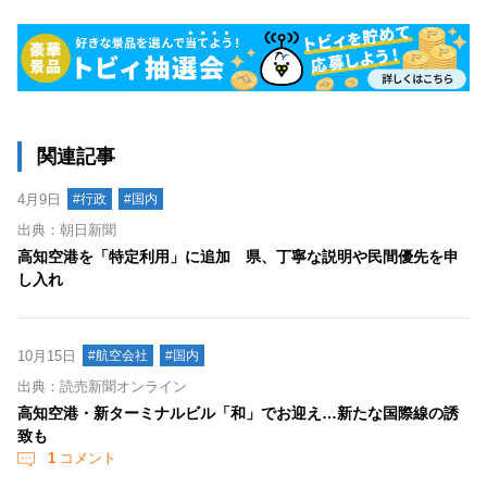
関連記事
4月9日
#行政
#国内
出典：朝日新聞
高知空港を「特定利用」に追加 県、丁寧な説明や民間優先を申
し入れ
10月15日
#航空会社
#国内
出典：読売新聞オンライン
高知空港・新ターミナルビル「和」でお迎え…新たな国際線の誘
致も
1
コメント