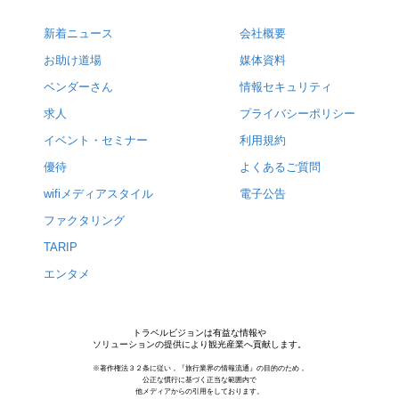
新着ニュース
会社概要
お助け道場
媒体資料
ベンダーさん
情報セキュリティ
求人
プライバシーポリシー
イベント・セミナー
利用規約
優待
よくあるご質問
wifiメディアスタイル
電子公告
ファクタリング
TARIP
エンタメ
トラベルビジョンは有益な情報や
ソリューションの提供により観光産業へ貢献します。
※著作権法３２条に従い，『旅行業界の情報流通』の目的のため，
公正な慣行に基づく正当な範囲内で
他メディアからの引用をしております。