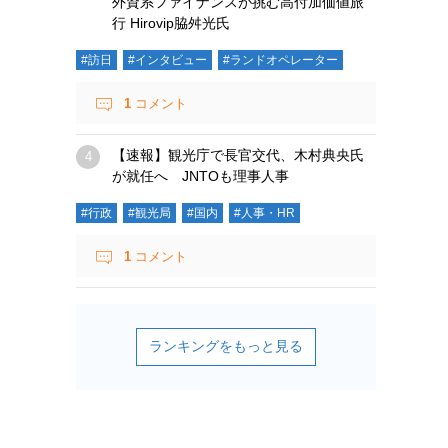
外資系ファイナンスが挑む高付加価値旅
行 Hirovip脇舛光氏
#訪日
#インタビュー
#ランドオペレーター
1
コメント
【速報】観光庁で長官交代、木村典央氏
が就任へ JNTOも理事人事
#行政
#観光局
#国内
#人事・HR
1
コメント