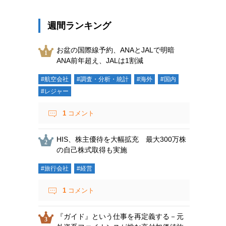
週間ランキング
お盆の国際線予約、ANAとJALで明暗
ANA前年超え、JALは1割減
#航空会社
#調査・分析・統計
#海外
#国内
#レジャー
1
コメント
HIS、株主優待を大幅拡充 最大300万株
の自己株式取得も実施
#旅行会社
#経営
1
コメント
『ガイド』という仕事を再定義する－元