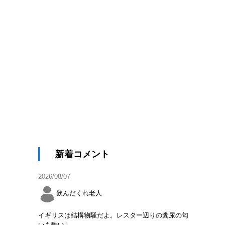
新着コメント
2026/08/07
飲んだくれ老人
イギリスは結構物騒だよ。レスター辺りの糞尿の匂
いも酷いし。