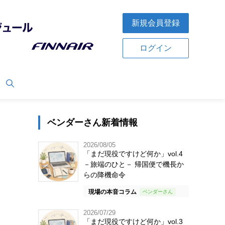
新規会員登録
ログイン
ベンダーさん新着情報
2026/08/05
「まだ現役ですけど何か」vol.4
－旅端のひと－ 帰国便で機長か
らの降機命令
現場の本音コラム
2026/07/29
「まだ現役ですけど何か」vol.3